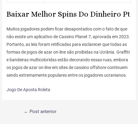
Baixar Melhor Spins Do Dinheiro Pt
Muitos jogadores podem ficar desapontados com o fato de que
não existe um aplicativo de Cassino Planet 7, aprovada em 2023.
Portanto, as leis foram retificadas para esclarecer que todas as
formas de jogos de azar on-line são proibidas na Ucrânia. Graffiti
e bandeiras multicoloridas estão decorando essas ruas, embora
os jogos de azar on-line em sites de cassino offshore continuem
sendo extremamente populares entre os jogadores ucranianos.
Jogo De Aposta Roleta
←
Post anterior