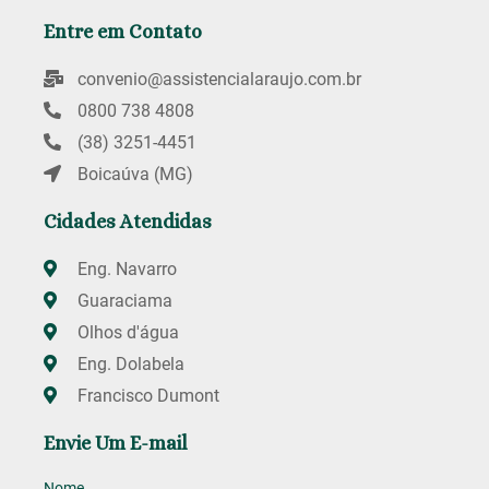
Entre em Contato
convenio@assistencialaraujo.com.br
0800 738 4808
(38) 3251-4451
Boicaúva (MG)
Cidades Atendidas
Eng. Navarro
Guaraciama
Olhos d'água
Eng. Dolabela
Francisco Dumont
Envie Um E-mail
Nome