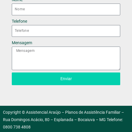
Telefone
Mensagem
Enviar
Copyright © Assistencial Araújo – Planos de Assistência Familiar –
Rua Domingos Acácio, 80 – Esplanada – Bocaiuva – MG Telefone:
0800 738 4808