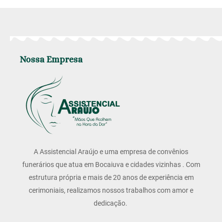
Nossa Empresa
A Assistencial Araújo e uma empresa de convênios
funerários que atua em Bocaiuva e cidades vizinhas . Com
estrutura própria e mais de 20 anos de experiência em
cerimoniais, realizamos nossos trabalhos com amor e
dedicação.