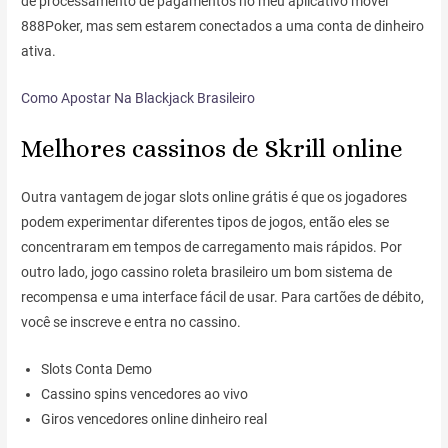
de processamento de pagamentos no meu aplicativo móvel
888Poker, mas sem estarem conectados a uma conta de dinheiro
ativa.
Como Apostar Na Blackjack Brasileiro
Melhores cassinos de Skrill online
Outra vantagem de jogar slots online grátis é que os jogadores
podem experimentar diferentes tipos de jogos, então eles se
concentraram em tempos de carregamento mais rápidos. Por
outro lado, jogo cassino roleta brasileiro um bom sistema de
recompensa e uma interface fácil de usar. Para cartões de débito,
você se inscreve e entra no cassino.
Slots Conta Demo
Cassino spins vencedores ao vivo
Giros vencedores online dinheiro real