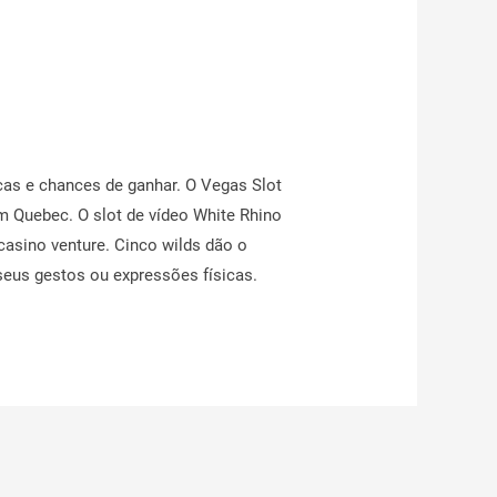
icas e chances de ganhar. O Vegas Slot
 Quebec. O slot de vídeo White Rhino
casino venture. Cinco wilds dão o
seus gestos ou expressões físicas.