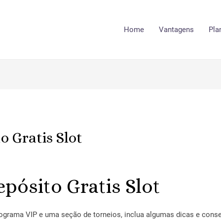
Home
Vantagens
Pla
o Gratis Slot
pósito Gratis Slot
grama VIP e uma seção de torneios, inclua algumas dicas e consel