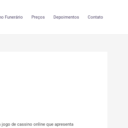
no Funerário
Preços
Depoimentos
Contato
m jogo de cassino online que apresenta