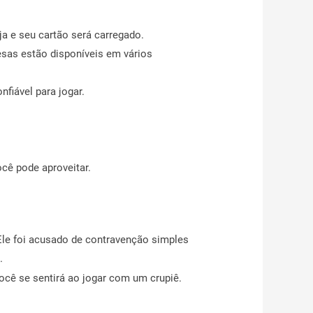
a e seu cartão será carregado.
sas estão disponíveis em vários
nfiável para jogar.
cê pode aproveitar.
Ele foi acusado de contravenção simples
.
ocê se sentirá ao jogar com um crupiê.