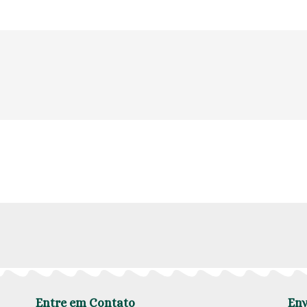
Entre em Contato
Env