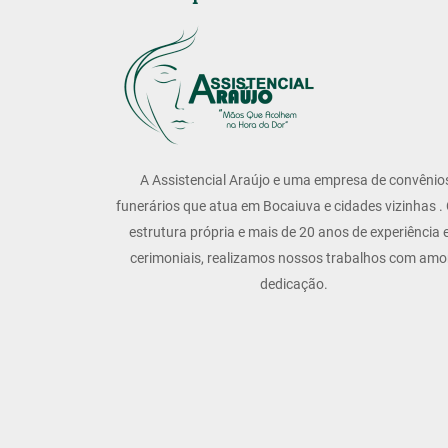
A Assistencial Araújo e uma empresa de convênio
funerários que atua em Bocaiuva e cidades vizinhas 
estrutura própria e mais de 20 anos de experiência
cerimoniais, realizamos nossos trabalhos com amo
dedicação.