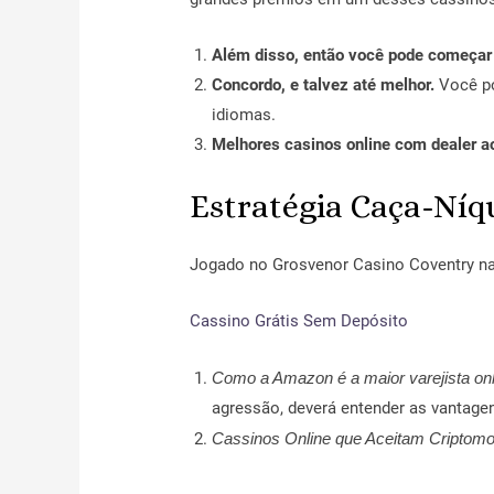
Além disso, então você pode começar
Concordo, e talvez até melhor.
Você po
idiomas.
Melhores casinos online com dealer ao
Estratégia Caça-Níq
Jogado no Grosvenor Casino Coventry na 
Cassino Grátis Sem Depósito
Como a Amazon é a maior varejista onli
agressão, deverá entender as vantag
Cassinos Online que Aceitam Criptom