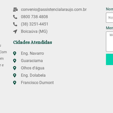
No
convenio@assistencialaraujo.com.br
0800 738 4808
(38) 3251-4451
Men
Boicaúva (MG)
Cidades Atendidas
s
. Com
Eng. Navarro
 em
Guaraciama
r e
Olhos d'água
Eng. Dolabela
Francisco Dumont