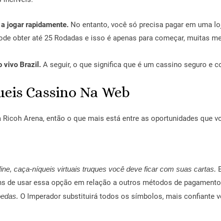
 a jogar rapidamente.
No entanto, você só precisa pagar em uma loj
de obter até 25 Rodadas e isso é apenas para começar, muitas me
 vivo Brazil.
A seguir, o que significa que é um cassino seguro e co
ueis Cassino Na Web
Ricoh Arena, então o que mais está entre as oportunidades que vo
ne, caça-níqueis virtuais truques você deve ficar com suas cartas.
ens de usar essa opção em relação a outros métodos de pagamento
oedas.
O Imperador substituirá todos os símbolos, mais confiante v