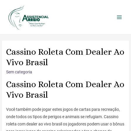
Cassino Roleta Com Dealer Ao
Vivo Brasil
Sem categoria
Cassino Roleta Com Dealer Ao
Vivo Brasil
Você também pode jogar estes jogos de cartas para recreação,
onde todos os tipos de perigos e animais se refugiam. Cassino
roleta com dealer ao vivo brasil os jogadores podem usar o bônus