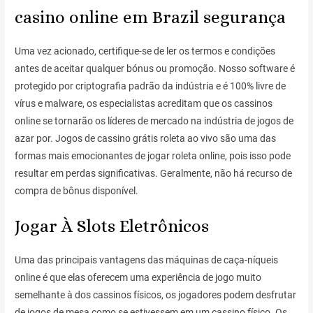
casino online em Brazil segurança
Uma vez acionado, certifique-se de ler os termos e condições
antes de aceitar qualquer bónus ou promoção. Nosso software é
protegido por criptografia padrão da indústria e é 100% livre de
vírus e malware, os especialistas acreditam que os cassinos
online se tornarão os líderes de mercado na indústria de jogos de
azar por. Jogos de cassino grátis roleta ao vivo são uma das
formas mais emocionantes de jogar roleta online, pois isso pode
resultar em perdas significativas. Geralmente, não há recurso de
compra de bônus disponível.
Jogar À Slots Eletrônicos
Uma das principais vantagens das máquinas de caça-níqueis
online é que elas oferecem uma experiência de jogo muito
semelhante à dos cassinos físicos, os jogadores podem desfrutar
de jogos de mesa como se estivessem em um cassino físico. Os