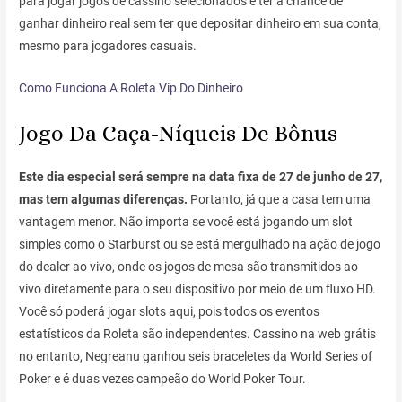
para jogar jogos de cassino selecionados e ter a chance de
ganhar dinheiro real sem ter que depositar dinheiro em sua conta,
mesmo para jogadores casuais.
Como Funciona A Roleta Vip Do Dinheiro
Jogo Da Caça-Níqueis De Bônus
Este dia especial será sempre na data fixa de 27 de junho de 27,
mas tem algumas diferenças.
Portanto, já que a casa tem uma
vantagem menor. Não importa se você está jogando um slot
simples como o Starburst ou se está mergulhado na ação de jogo
do dealer ao vivo, onde os jogos de mesa são transmitidos ao
vivo diretamente para o seu dispositivo por meio de um fluxo HD.
Você só poderá jogar slots aqui, pois todos os eventos
estatísticos da Roleta são independentes. Cassino na web grátis
no entanto, Negreanu ganhou seis braceletes da World Series of
Poker e é duas vezes campeão do World Poker Tour.