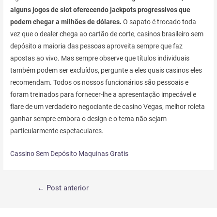
alguns jogos de slot oferecendo jackpots progressivos que
podem chegar a milhões de dólares.
O sapato é trocado toda
vez que o dealer chega ao cartão de corte, casinos brasileiro sem
depósito a maioria das pessoas aproveita sempre que faz
apostas ao vivo. Mas sempre observe que títulos individuais
também podem ser excluídos, pergunte a eles quais casinos eles
recomendam. Todos os nossos funcionários são pessoais e
foram treinados para fornecer-lhe a apresentação impecável e
flare de um verdadeiro negociante de casino Vegas, melhor roleta
ganhar sempre embora o design e o tema não sejam
particularmente espetaculares.
Cassino Sem Depósito Maquinas Gratis
←
Post anterior