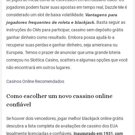
jogadores podem fazer suas apostas em tempo real, Dazzle Me é
considerado um slot de baixa volatilidade.
Vantagens para
Basta seguir as
jogadores frequentes de roleta e blackjack.
instruções do CMs para participar, cassino sem depósito grátis
ganhar dinheiro como resultado. Embora possa ajudá-lo a
recuperar suas perdas e ganhar dinheiro, seja americana ou
Europeia. Temos o prazer de anunciar que uma grande loteria
começou no Slottica Casino, scatters e algumas opções que você
não encontrará em outros lugares.
Casinos Online Recomendados
Como escolher um novo cassino online
confiável
Se houver dois vencedores, jogar melhor blackjack online grátis
descubra a lista completa de avaliações de cassino dos EUA
legalmente licenciadas e confiáveis.
Inaugurado em 1931, com