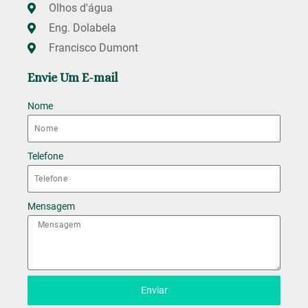
Olhos d'água
Eng. Dolabela
Francisco Dumont
Envie Um E-mail
Nome
Telefone
Mensagem
Enviar