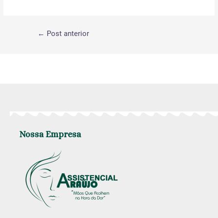
←
Post anterior
Nossa Empresa