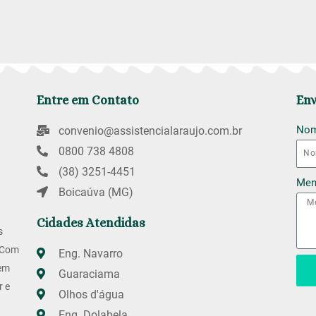
Entre em Contato
Env
No
convenio@assistencialaraujo.com.br
0800 738 4808
(38) 3251-4451
Men
Boicaúva (MG)
Cidades Atendidas
s
. Com
Eng. Navarro
 em
Guaraciama
r e
Olhos d'água
Eng. Dolabela