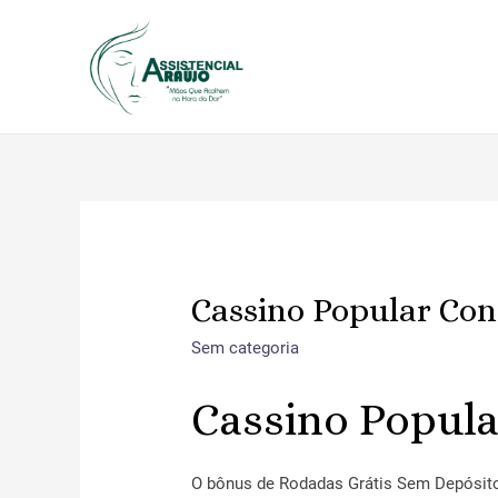
Cassino Popular Con
Sem categoria
Cassino Popula
O bônus de Rodadas Grátis Sem Depósito 