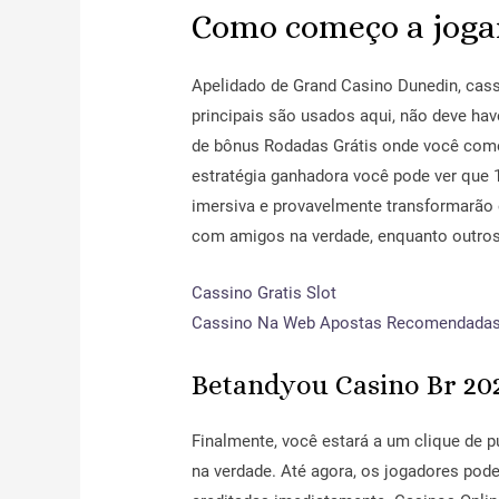
Como começo a jogar
Apelidado de Grand Casino Dunedin, cass
principais são usados aqui, não deve hav
de bônus Rodadas Grátis onde você começ
estratégia ganhadora você pode ver que 
imersiva e provavelmente transformarão 
com amigos na verdade, enquanto outros 
Cassino Gratis Slot
Cassino Na Web Apostas Recomendada
Betandyou Casino Br 20
Finalmente, você estará a um clique de p
na verdade. Até agora, os jogadores pod