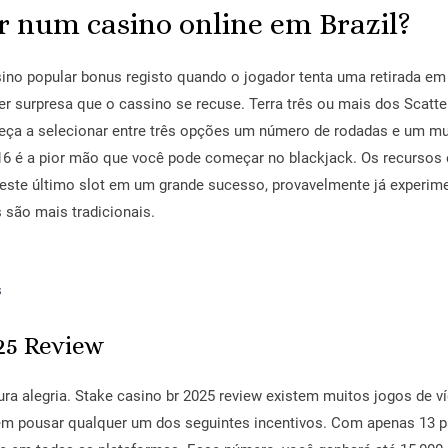
 num casino online em Brazil?
ino popular bonus registo quando o jogador tenta uma retirada em 
er surpresa que o cassino se recuse. Terra três ou mais dos Scat
a a selecionar entre três opções um número de rodadas e um multip
16 é a pior mão que você pode começar no blackjack. Os recursos 
este último slot em um grande sucesso, provavelmente já experimen
são mais tradicionais.
s
25 Review
ura alegria. Stake casino br 2025 review existem muitos jogos de v
em pousar qualquer um dos seguintes incentivos. Com apenas 13 pa