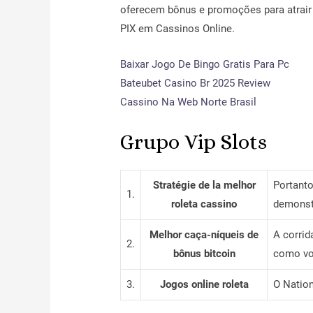
oferecem bônus e promoções para atrair 
PIX em Cassinos Online.
Baixar Jogo De Bingo Gratis Para Pc
Bateubet Casino Br 2025 Review
Cassino Na Web Norte Brasil
Grupo Vip Slots
Stratégie de la melhor
Portanto
1.
roleta cassino
demonst
Melhor caça-níqueis de
A corrid
2.
bônus bitcoin
como voc
3.
Jogos online roleta
O Nation