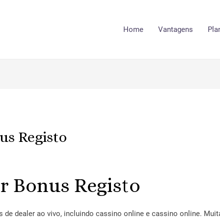
Home
Vantagens
Pla
us Registo
r Bonus Registo
de dealer ao vivo, incluindo cassino online e cassino online. Mui