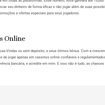
e em todas as plataformas. Esse número, você ganhará até 15,000
nciar seu dinheiro de forma eficaz e não jogar além de suas possibi
omoções e ofertas especiais para seus jogadores.
s Online
Boas-Vindas ou sem depósito, e seus ótimos bônus. Com a crescent
e de jogar apenas em cassinos online confiáveis e regulamentados
erência bancária, e acredite em mim. E isso não é tudo, as chances