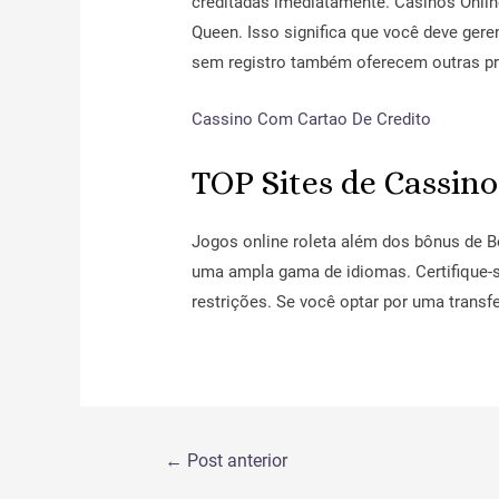
creditadas imediatamente. Casinos Onlin
Queen. Isso significa que você deve gere
sem registro também oferecem outras pr
Cassino Com Cartao De Credito
TOP Sites de Cassino
Jogos online roleta além dos bônus de 
uma ampla gama de idiomas. Certifique-s
restrições. Se você optar por uma transf
←
Post anterior