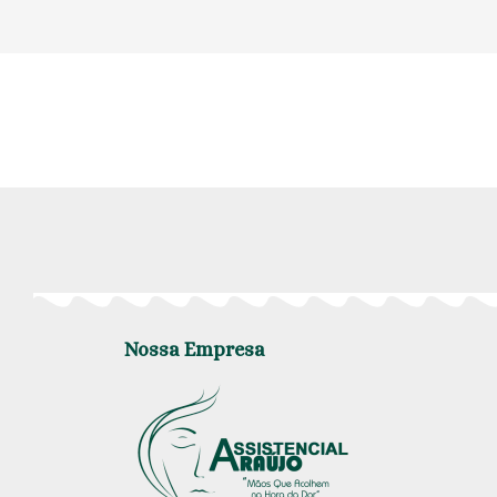
Nossa Empresa