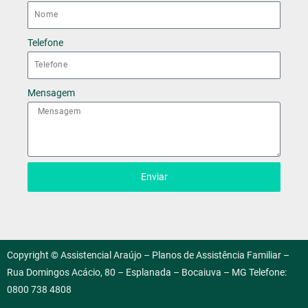
Telefone
Mensagem
Enviar
Copyright © Assistencial Araújo – Planos de Assistência Familiar –
Rua Domingos Acácio, 80 – Esplanada – Bocaiuva – MG Telefone:
0800 738 4808