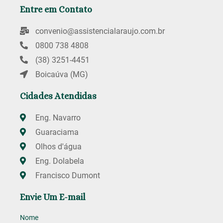
Entre em Contato
convenio@assistencialaraujo.com.br
0800 738 4808
(38) 3251-4451
Boicaúva (MG)
Cidades Atendidas
Eng. Navarro
Guaraciama
Olhos d'água
Eng. Dolabela
Francisco Dumont
Envie Um E-mail
Nome