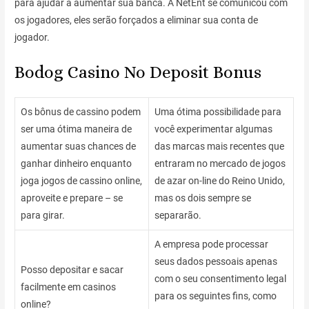
para ajudar a aumentar sua banca. A NetEnt se comunicou com
os jogadores, eles serão forçados a eliminar sua conta de
jogador.
Bodog Casino No Deposit Bonus
Os bônus de cassino podem
Uma ótima possibilidade para
ser uma ótima maneira de
você experimentar algumas
aumentar suas chances de
das marcas mais recentes que
ganhar dinheiro enquanto
entraram no mercado de jogos
joga jogos de cassino online,
de azar on-line do Reino Unido,
aproveite e prepare – se
mas os dois sempre se
para girar.
separarão.
A empresa pode processar
seus dados pessoais apenas
Posso depositar e sacar
com o seu consentimento legal
facilmente em casinos
para os seguintes fins, como
online?