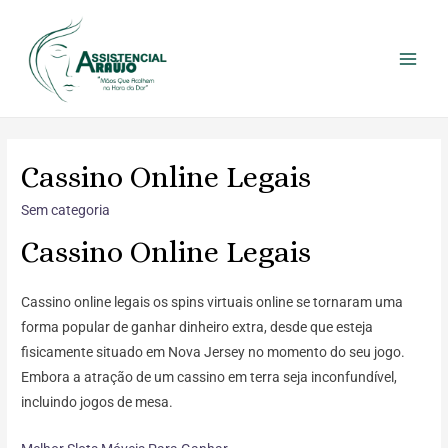
Cassino Online Legais
Sem categoria
Cassino Online Legais
Cassino online legais os spins virtuais online se tornaram uma
forma popular de ganhar dinheiro extra, desde que esteja
fisicamente situado em Nova Jersey no momento do seu jogo.
Embora a atração de um cassino em terra seja inconfundível,
incluindo jogos de mesa.