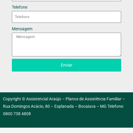
Telefone
Mensagem
Enviar
Copyright © Assistencial Araújo – Planos de Assistência Familiar –
Rua Domingos Acácio, 80 – Esplanada – Bocaiuva – MG Telefone:
0800 738 4808