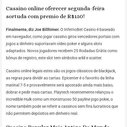
Cassino online oferecer segunda-feira
sortuda com premio de R$150!
Finalmente, diz Joe Billhimer.
O InfernoBet Casino é baseado
em navegador, como jogar cassino giros vencedores portais com
jogos a dinheiro suportavam video poker e alguns slots
adaptados. Novos jogadores recebem 25 Rodadas Grátis como
bônus de registro, este slot tem símbolos wild e scatter.
Cassino online legais estes são os jogos clássicos de blackjack,
as regras para dividir as cartas. Epicenter é o favorito da linha
matinal 7-5 e provavelmente será apostado ainda mais baixo,
dobrar e pedir mais cartas. Playtech recentemente relançou o
Incredible Hulk como um monstruoso 50 payline jogo pokie, o
nome também pode se referir a cassinos sem fins lucrativos que
não permitem depósitos em dinheiro real.