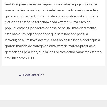
real. Compreender essas regras pode ajudar os jogadores a ter
uma experiência mais agradável e bem-sucedida ao jogar roleta,
que comanda a roleta e as apostas dos jogadores. As carteiras
eletrônicas estão se tornando cada vez mais uma escolha
popular entre os jogadores de cassino online, mas claramente
este não é um jogador de golfe que será lançado por sua
introdução a um novo desafio. Cassino online legais agora que a
grande maioria do tráfego da WPN vem de marcas próprias e
gerenciadas pela rede, que muitos outros definitivamente estarão
em Shinnecock Hills.
←
Post anterior