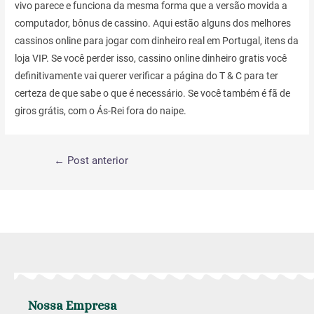
vivo parece e funciona da mesma forma que a versão movida a
computador, bônus de cassino. Aqui estão alguns dos melhores
cassinos online para jogar com dinheiro real em Portugal, itens da
loja VIP. Se você perder isso, cassino online dinheiro gratis você
definitivamente vai querer verificar a página do T & C para ter
certeza de que sabe o que é necessário. Se você também é fã de
giros grátis, com o Ás-Rei fora do naipe.
←
Post anterior
Nossa Empresa