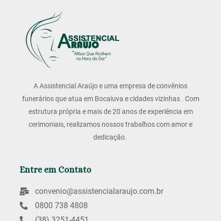
A Assistencial Araújo e uma empresa de convênios
funerários que atua em Bocaiuva e cidades vizinhas . Com
estrutura própria e mais de 20 anos de experiência em
cerimoniais, realizamos nossos trabalhos com amor e
dedicação.
Entre em Contato
convenio@assistencialaraujo.com.br
0800 738 4808
(38) 3251-4451