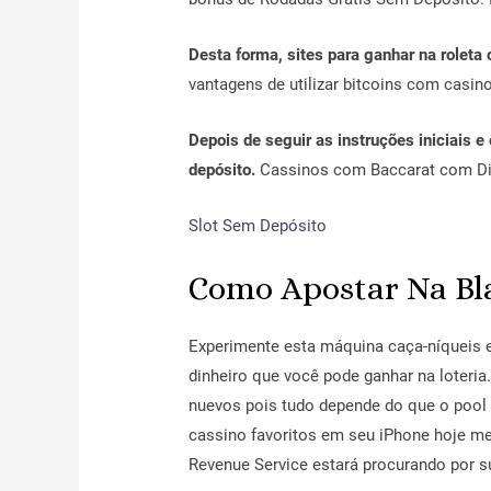
Desta forma, sites para ganhar na rolet
vantagens de utilizar bitcoins com casino
Depois de seguir as instruções iniciais 
depósito.
Cassinos com Baccarat com Di
Slot Sem Depósito
Como Apostar Na Bla
Experimente esta máquina caça-níqueis 
dinheiro que você pode ganhar na loteri
nuevos pois tudo depende do que o pool
cassino favoritos em seu iPhone hoje me
Revenue Service estará procurando por su