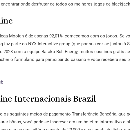
 encontrar onde desfrutar de todos os melhores jogos de blackjac
line
 Mega Moolah é de apenas 92,01%, começamos com os jogos. Se voc
az parte do NYX Interactive group (que por sua vez se juntou à Sc
e 2023 com a equipe Barako Bull Energy, muitos cassinos grátis 
cher o formulário para participar do cassino e você receberá seu 
eb
ine Internacionais Brazil
do os seguintes meios de pagamento Transferência Bancária, que g
curar bônus, você pode se inscrever em um boletim informativo e o
so parece uma vitória gigante de 20,000 x sua aposta de linha, o q