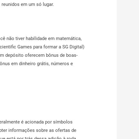
k reunidos em um só lugar.
ê não tiver habilidade em matemática,
ientific Games para formar a SG Digital)
sem depósito oferecem bônus de boas-
bônus em dinheiro grátis, números e
eralmente é acionada por símbolos
bter informações sobre as ofertas de
ue está por trás dessa adição à roda.