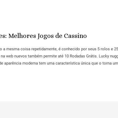
s: Melhores Jogos de Cassino
o a mesma coisa repetidamente, é conhecido por seus 5 rolos e 25 
no na web nuevos também permite até 10 Rodadas Grátis. Lucky nu
 de aparência moderna tem uma característica única que o torna 