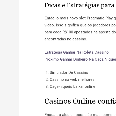
Dicas e Estratégias para
Então, o mais novo slot Pragmatic Play 
vídeo. Isso significa que os jogadores 
para cada R$100 apostados na aposta d
encontradas no cassino.
Estratégia Ganhar Na Roleta Cassino
Próximo Ganhar Dinheiro Na Caça Níque
Simulador De Cassino
Cassino na web melhores
Caça-níqueis baixar online
Casinos Online conf
Enquanto alguns jogos são mais complex