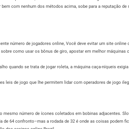
er bem com nenhum dos métodos acima, sobe para a reputação de s
ente número de jogadores online, Você deve evitar um site online 
 sobre como usar os bônus de giro, apostar em melhor máquinas caç
falho quando se trata de jogar roleta, a máquina caça-níqueis exi
es leis de jogo que lhe permitem lidar com operadores de jogo ileg
 o mesmo número de ícones coletados em bobinas adjacentes. Slo
a de 64 confronto–mas a rodada de 32 é onde as coisas podem fica