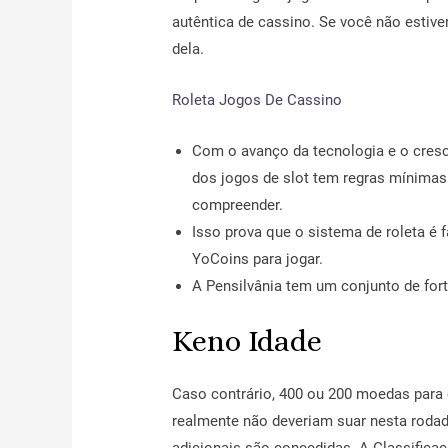
autêntica de cassino. Se você não estiv
dela.
Roleta Jogos De Cassino
Com o avanço da tecnologia e o cresc
dos jogos de slot tem regras mínimas
compreender.
Isso prova que o sistema de roleta é 
YoCoins para jogar.
A Pensilvânia tem um conjunto de fort
Keno Idade
Caso contrário, 400 ou 200 moedas para
realmente não deveriam suar nesta rodad