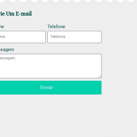
ie Um E-mail
me
Telefone
sagem
Enviar