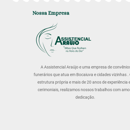
Nossa Empresa
A Assistencial Araújo e uma empresa de convênio
funerários que atua em Bocaiuva e cidades vizinhas 
estrutura própria e mais de 20 anos de experiência
cerimoniais, realizamos nossos trabalhos com amo
dedicação.