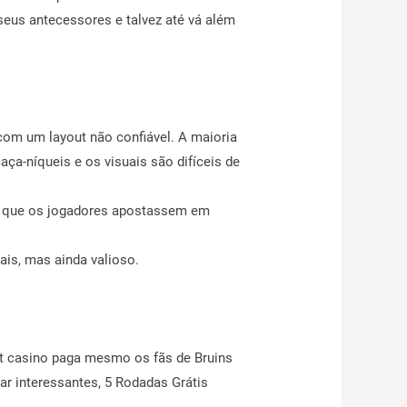
eus antecessores e talvez até vá além
com um layout não confiável. A maioria
a-níqueis e os visuais são difíceis de
gia que os jogadores apostassem em
ais, mas ainda valioso.
t casino paga mesmo os fãs de Bruins
r interessantes, 5 Rodadas Grátis