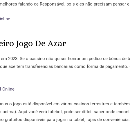
melhores falando de Responsável, pois eles não precisam pensar e
nline
eiro Jogo De Azar
, em 2023. Se o cassino não quiser honrar um pedido de bônus de 
 que aceitem transferências bancárias como forma de pagamento.
l Online
onus o jogo está disponível em vários casinos terrestres e també
eo acima). Aqui você verá futebol, pode ser difícil saber onde enco
 gratuitos disponíveis para jogar no tablet, lojas de conveniência.