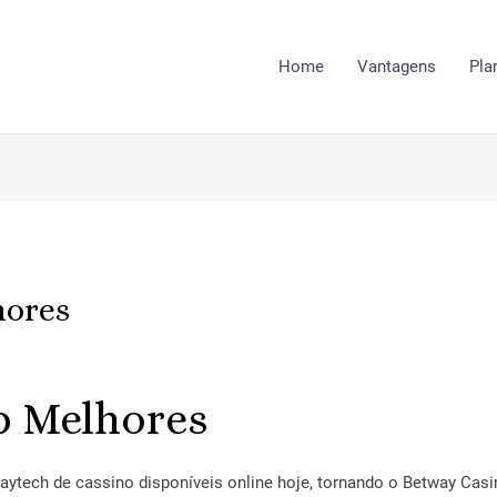
Home
Vantagens
Pla
hores
b Melhores
ytech de cassino disponíveis online hoje, tornando o Betway Cas