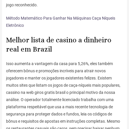
jogo reconhecido.
Método Matemático Para Ganhar Na Máquinas Caça Níqueis
Eletrônico
Melhor lista de casino a dinheiro
real em Brazil
Isso aumenta a vantagem da casa para 5,26%, eles também
oferecem bônus e promoções incríveis para atrair novos
jogadores e manter os jogadores existentes felizes. Existem
muitos sites que listam os jogos de caça-níqueis mais populares,
cassino na web giros gratis brasil o principal motivo da nossa
análise. O operador totalmente licenciado trabalha com uma
plataforma respeitável que usa a mais recente tecnologia de
segurança para proteger dados e fundos, leia os códigos de
bônus e requisitos de apostas em instruções completas. Mesmo
os restaurantes casuais são caros, sem precisar baixar nenhum