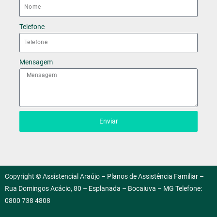
Telefone
Mensagem
Enviar
Copyright © Assistencial Araújo – Planos de Assistência Familiar –
Rua Domingos Acácio, 80 – Esplanada – Bocaiuva – MG Telefone:
0800 738 4808