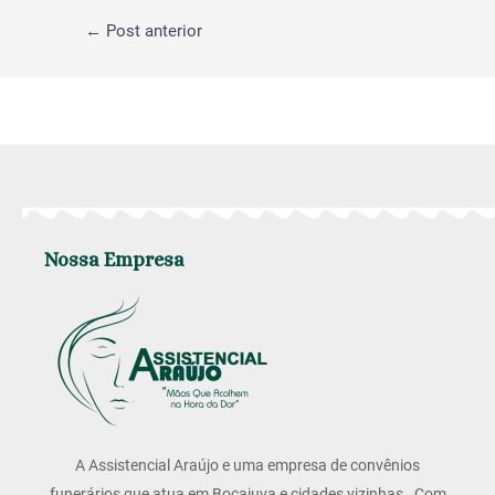
←
Post anterior
Nossa Empresa
A Assistencial Araújo e uma empresa de convênios
funerários que atua em Bocaiuva e cidades vizinhas . Com