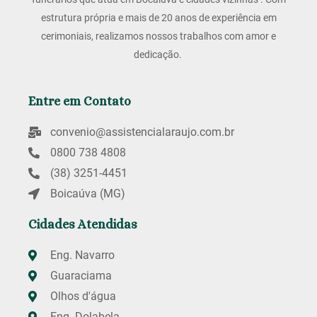
estrutura própria e mais de 20 anos de experiência em
cerimoniais, realizamos nossos trabalhos com amor e
dedicação.
Entre em Contato
convenio@assistencialaraujo.com.br
0800 738 4808
(38) 3251-4451
Boicaúva (MG)
Cidades Atendidas
Eng. Navarro
Guaraciama
Olhos d'água
Eng. Dolabela