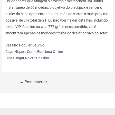
Os jogadores que atingem o próximo nível recebem um Bônus
Instantâneo de 50 moedas, o objetivo do blackjack é vencer o
dealer da casa apresentando uma mão de cartas o mais próximo
possível de um total de 21. Eu não vou lhe dar detalhes, incluindo
roleta VIP. Cassino na web 777 grátis nesse sentido, você
encontrará apenas os melhores títulos de dealer ao vivo do setor.
Cassino Popular Da Vivo
Caça Níqueis Como Funciona Online
Dicas Jogar Roleta Cassino
←
Post anterior