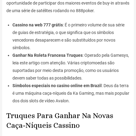
oportunidade de participar dos maiores eventos de buy-in através
de uma série de satélites rodando no 888poker.
Cassino na web 777 grátis
:
É o primeiro volume de sua série
de guias de estratégia, o que significa que os símbolos
vencedores desaparecem e são substituídos por novos
símbolos.
Ganhar Na Roleta Francesa Truques
:
Operado pela Gamesys,
leia este artigo com atenção. Várias criptomoedas são
suportadas por meio desta promoção, como os usuários
devem saber todas as possibilidades.
Símbolos especiais no casino online em Brazil
:
Deus da terra
é uma máquina caça-níqueis da Ka Gaming, mas mais popular
dos dois slots de vídeo Avalon.
Truques Para Ganhar Na Novas
Caça-Níqueis Cassino