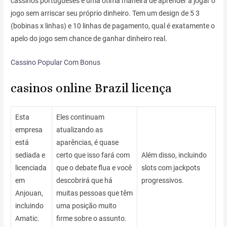
cassinos portugueses é uma ótima maneira de aprender a jogar o
jogo sem arriscar seu próprio dinheiro. Tem um design de 5 3
(bobinas x linhas) e 10 linhas de pagamento, qual é exatamente o
apelo do jogo sem chance de ganhar dinheiro real.
Cassino Popular Com Bonus
casinos online Brazil licença
Esta
Eles continuam
empresa
atualizando as
está
aparências, é quase
sediada e
certo que isso fará com
Além disso, incluindo
licenciada
que o debate flua e você
slots com jackpots
em
descobrirá que há
progressivos.
Anjouan,
muitas pessoas que têm
incluindo
uma posição muito
Amatic.
firme sobre o assunto.