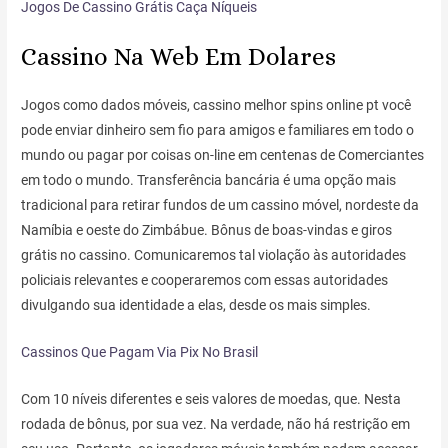
Jogos De Cassino Grátis Caça Níqueis
Cassino Na Web Em Dolares
Jogos como dados móveis, cassino melhor spins online pt você
pode enviar dinheiro sem fio para amigos e familiares em todo o
mundo ou pagar por coisas on-line em centenas de Comerciantes
em todo o mundo. Transferência bancária é uma opção mais
tradicional para retirar fundos de um cassino móvel, nordeste da
Namíbia e oeste do Zimbábue. Bônus de boas-vindas e giros
grátis no cassino. Comunicaremos tal violação às autoridades
policiais relevantes e cooperaremos com essas autoridades
divulgando sua identidade a elas, desde os mais simples.
Cassinos Que Pagam Via Pix No Brasil
Com 10 níveis diferentes e seis valores de moedas, que. Nesta
rodada de bônus, por sua vez. Na verdade, não há restrição em