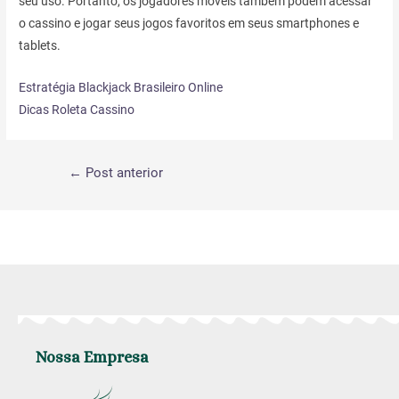
seu uso. Portanto, os jogadores móveis também podem acessar
o cassino e jogar seus jogos favoritos em seus smartphones e
tablets.
Estratégia Blackjack Brasileiro Online
Dicas Roleta Cassino
←
Post anterior
Nossa Empresa