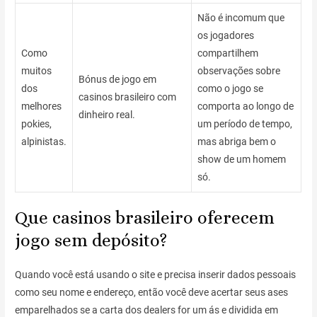
Não é incomum que
os jogadores
Como
compartilhem
muitos
observações sobre
Bónus de jogo em
dos
como o jogo se
casinos brasileiro com
melhores
comporta ao longo de
dinheiro real.
pokies,
um período de tempo,
alpinistas.
mas abriga bem o
show de um homem
só.
Que casinos brasileiro oferecem
jogo sem depósito?
Quando você está usando o site e precisa inserir dados pessoais
como seu nome e endereço, então você deve acertar seus ases
emparelhados se a carta dos dealers for um ás e dividida em