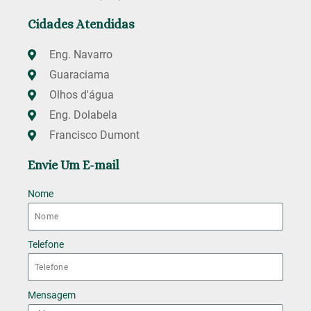
Cidades Atendidas
Eng. Navarro
Guaraciama
Olhos d'água
Eng. Dolabela
Francisco Dumont
Envie Um E-mail
Nome
Telefone
Mensagem