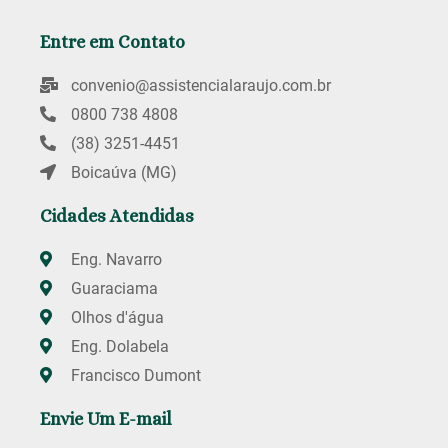
Entre em Contato
convenio@assistencialaraujo.com.br
0800 738 4808
(38) 3251-4451
Boicaúva (MG)
Cidades Atendidas
Eng. Navarro
Guaraciama
Olhos d'água
Eng. Dolabela
Francisco Dumont
Envie Um E-mail