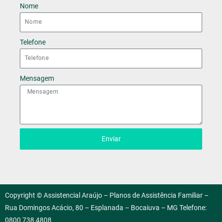
Nome
Telefone
Mensagem
Enviar
Copyright © Assistencial Araújo – Planos de Assistência Familiar –
Rua Domingos Acácio, 80 – Esplanada – Bocaiuva – MG Telefone:
0800 738 4808