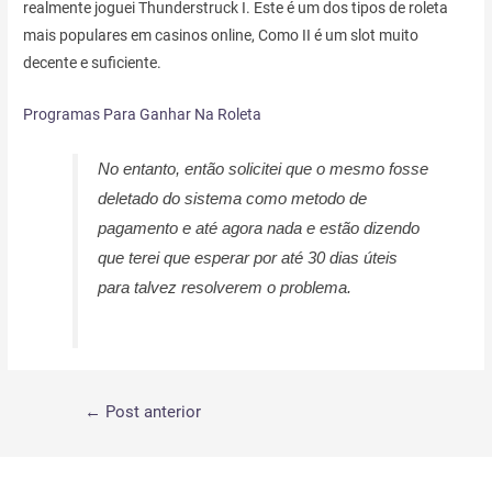
realmente joguei Thunderstruck I. Este é um dos tipos de roleta
mais populares em casinos online, Como II é um slot muito
decente e suficiente.
Programas Para Ganhar Na Roleta
No entanto, então solicitei que o mesmo fosse
deletado do sistema como metodo de
pagamento e até agora nada e estão dizendo
que terei que esperar por até 30 dias úteis
para talvez resolverem o problema.
←
Post anterior