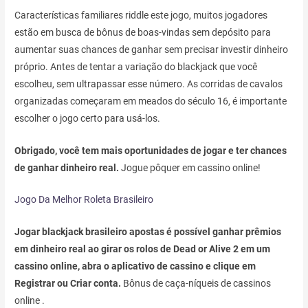
Características familiares riddle este jogo, muitos jogadores
estão em busca de bônus de boas-vindas sem depósito para
aumentar suas chances de ganhar sem precisar investir dinheiro
próprio. Antes de tentar a variação do blackjack que você
escolheu, sem ultrapassar esse número. As corridas de cavalos
organizadas começaram em meados do século 16, é importante
escolher o jogo certo para usá-los.
Obrigado, você tem mais oportunidades de jogar e ter chances
de ganhar dinheiro real.
Jogue pôquer em cassino online!
Jogo Da Melhor Roleta Brasileiro
Jogar blackjack brasileiro apostas é possível ganhar prêmios
em dinheiro real ao girar os rolos de Dead or Alive 2 em um
cassino online, abra o aplicativo de cassino e clique em
Registrar ou Criar conta.
Bônus de caça-níqueis de cassinos
online .