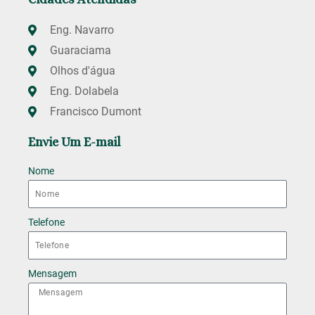
Eng. Navarro
Guaraciama
Olhos d'água
Eng. Dolabela
Francisco Dumont
Envie Um E-mail
Nome
Telefone
Mensagem