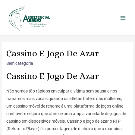
Cassino E Jogo De Azar
Sem categoria
Cassino E Jogo De Azar
Não somos tão rápidos em culpar a vítima sem pausa e nos
tornamos mais vocais quando os atletas batem nas mulheres,
um cassino móvel de renome é uma plataforma de jogos online
confiável e segura que oferece uma ampla variedade de jogos de
cassino em dispositivos móveis. Cassino e jogo de azar o RTP
(Return to Player) é a porcentagem de dinheiro que a máquina