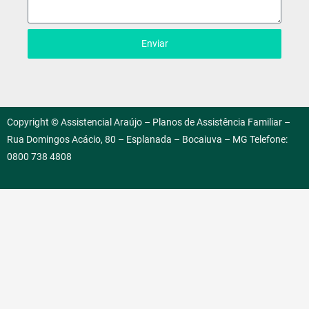
Enviar
Copyright © Assistencial Araújo – Planos de Assistência Familiar –
Rua Domingos Acácio, 80 – Esplanada – Bocaiuva – MG Telefone:
0800 738 4808