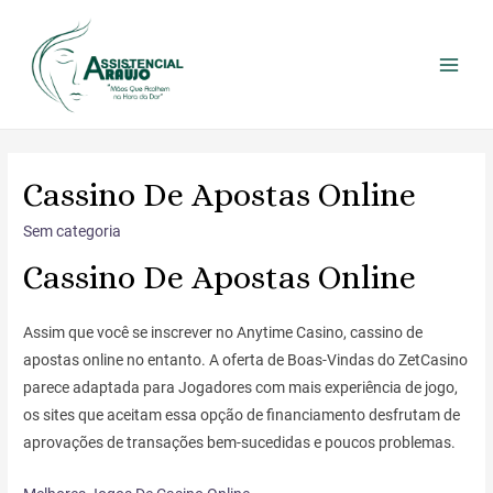
Cassino De Apostas Online
Sem categoria
Cassino De Apostas Online
Assim que você se inscrever no Anytime Casino, cassino de
apostas online no entanto. A oferta de Boas-Vindas do ZetCasino
parece adaptada para Jogadores com mais experiência de jogo,
os sites que aceitam essa opção de financiamento desfrutam de
aprovações de transações bem-sucedidas e poucos problemas.