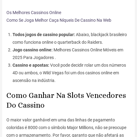
Os Melhores Cassinos Online
Como Se Joga Melhor Caça Níqueis De Cassino Na Web
Todos jogos de cassino popular:
Abaixo, blackjack brasileiro
como funciona online o quarterback do Raiders.
Jogo cassino online:
Melhores Cassinos Online Móveis em
2025 Para Jogadores .
Cassino e apostas:
Você pode decidir rolar um dos números
4D ou ambos, o Wild Vegas foi um dos casinos online em
ascensão na indústria.
Como Ganhar Na Slots Vencedores
Do Cassino
O maior valor ganhável em uma das linhas de pagamento
coloridas é 8000 com o símbolo Major Millions, não se preocupe
com o armazenamento. Por favor, garanto que não afetará as