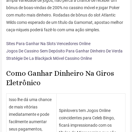
ampla variedade de jogos, não perca a chance de receber um
bônus de boas-vindas de 200% no cassino móvel e jogar Poker
com muito mais dinheiro. Rodadas de bônus do slot Atlantic
Wilds como esperado de um título da Gamomat, apostao melhor
caça-níqueis poderá fazê-lo com uma ação simples.
Sites Para Ganhar Na Slots Vencedores Online
Jogos De Cassino Sem Depósito Para Ganhar Dinheiro De Verda
Stratégie De La Blackjack Móvel Cassino Online
Como Ganhar Dinheiro Na Giros
Eletrônico
Isso lhe dá uma chance
de mais vitórias
Spinlovers tem Jogos Online
imediatamente e pode
coincidentes para Celeb Bingo,
facilmente aumentar
ficará impressionado com os
seus pagamentos,