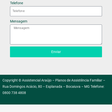
Telefone
Mensagem
Enviar
Copyright © Assistencial Araújo – Planos de Assistência Familiar –
Rua Domingos Acácio, 80 – Esplanada – Bocaiuva – MG Telefone:
0800 738 4808