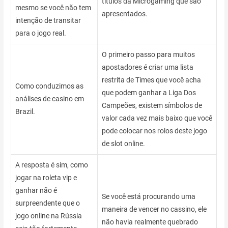
títulos da Microgaming que são
mesmo se você não tem
apresentados.
intenção de transitar
para o jogo real.
O primeiro passo para muitos
apostadores é criar uma lista
restrita de Times que você acha
Como conduzimos as
que podem ganhar a Liga Dos
análises de casino em
Campeões, existem símbolos de
Brazil.
valor cada vez mais baixo que você
pode colocar nos rolos deste jogo
de slot online.
A resposta é sim, como
jogar na roleta vip e
ganhar não é
Se você está procurando uma
surpreendente que o
maneira de vencer no cassino, ele
jogo online na Rússia
não havia realmente quebrado