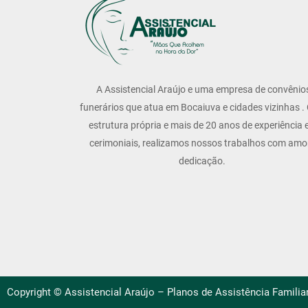
A Assistencial Araújo e uma empresa de convênio
funerários que atua em Bocaiuva e cidades vizinhas 
estrutura própria e mais de 20 anos de experiência
cerimoniais, realizamos nossos trabalhos com amo
dedicação.
Copyright © Assistencial Araújo – Planos de Assistência Famili