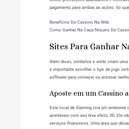
pagamento para ambas as ações. Só que 
Beneficios De Cassino Na Web
Como Ganhar Na Caça Níqueis De Cassi
Sites Para Ganhar Na
Além disso, símbolos e wilds criam uma e
é importante escolher o tipo de jogo cer
software para começar ou acessar nenh
Aposte em um Cassino a
Este local de iGaming cria um ambiente 
aceitáveis com seu leve efeito 3D. Ele n
serviços financeiros. Uma área que deix