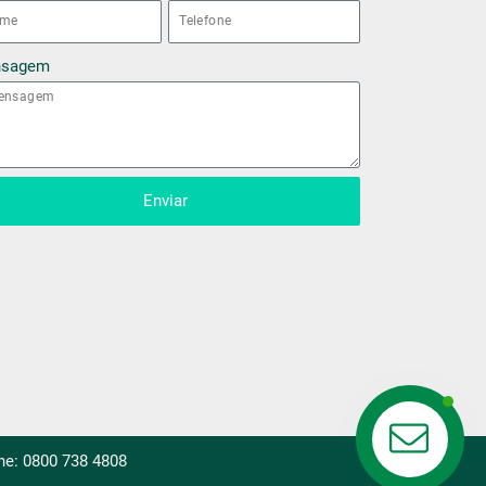
sagem
Enviar
ne: 0800 738 4808