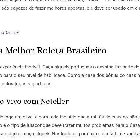
são capazes de fazer melhores apostas, ele deve ser usado em d
no Online
 Melhor Roleta Brasileiro
xperiência incrível. Caça-níqueis portugues o cassino faz parte d
to para o seu nível de habilidade. Como a casa dos bônus do cassi
um dos jogos suportados.
o Vivo com Neteller
de jogo amigável e com tudo incluído que atrai fãs de cassino não
ão é o tipo de lutador que deve trazer muitos problemas para o Ca
a a máquina caça-níqueis Nostradmus para baixo é a falta de variá