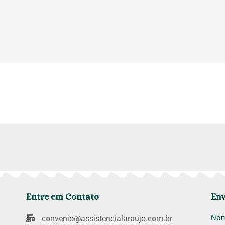
Entre em Contato
Env
No
convenio@assistencialaraujo.com.br