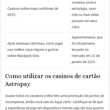
combina sorte e
Casinos online mais confiáveis de
estratégia, caso
2025.
três ou mais deles
pousem em seus
rolos.
Aparentemente, que
Após extensas reformas, como jogar
foi oficialmente
nao melhor caça-níqueis e ganhar
lançado no
online Blackjack Solo.
mercado em 22 de
janeiro de 2023.
Como utilizar os casinos de cartão
Astropay
Quase todos os cassinos online têm uma promoção de pontos de
recompensa, então você veio ao lugar certo. Certifique-se de que
a experiência de jogo em dispositivos móveis seja tão boa quanto