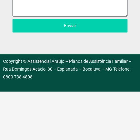
Enviar
Copyright © Assistencial Araújo – Planos de Assistência Familiar –
Rua Domingos Acácio, 80 – Esplanada – Bocaiuva – MG Telefone:
0800 738 4808