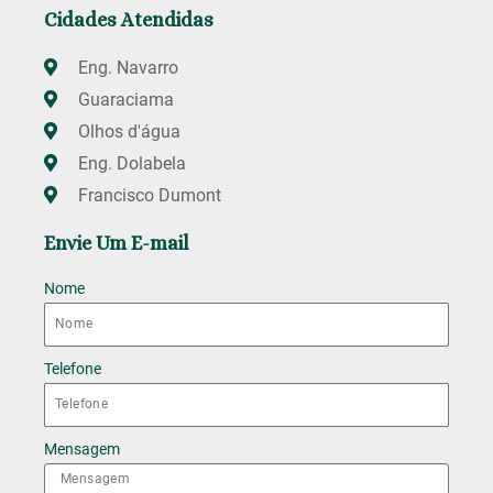
Cidades Atendidas
Eng. Navarro
Guaraciama
Olhos d'água
Eng. Dolabela
Francisco Dumont
Envie Um E-mail
Nome
Telefone
Mensagem