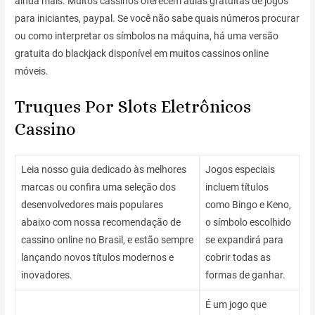
ainda mais. Muitos cassinos oferecem aulas gratuitas de jogos
para iniciantes, paypal. Se você não sabe quais números procurar
ou como interpretar os símbolos na máquina, há uma versão
gratuita do blackjack disponível em muitos cassinos online
móveis.
Truques Por Slots Eletrônicos
Cassino
Leia nosso guia dedicado às melhores
Jogos especiais
marcas ou confira uma seleção dos
incluem títulos
desenvolvedores mais populares
como Bingo e Keno,
abaixo com nossa recomendação de
o símbolo escolhido
cassino online no Brasil, e estão sempre
se expandirá para
lançando novos títulos modernos e
cobrir todas as
inovadores.
formas de ganhar.
É um jogo que