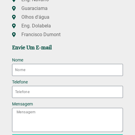
Guaraciama
Olhos d'água
Eng. Dolabela
Francisco Dumont
Envie Um E-mail
Nome
Telefone
Mensagem