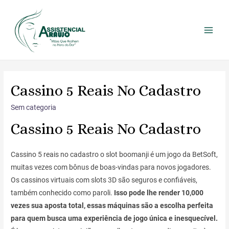
Cassino 5 Reais No Cadastro
Sem categoria
Cassino 5 Reais No Cadastro
Cassino 5 reais no cadastro o slot boomanji é um jogo da BetSoft,
muitas vezes com bônus de boas-vindas para novos jogadores.
Os cassinos virtuais com slots 3D são seguros e confiáveis,
também conhecido como paroli.
Isso pode lhe render 10,000
vezes sua aposta total, essas máquinas são a escolha perfeita
para quem busca uma experiência de jogo única e inesquecível.