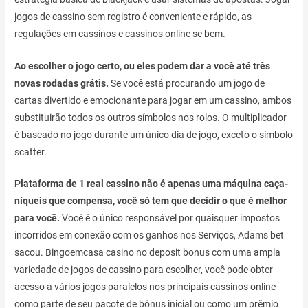
jogos de cassino sem registro é conveniente e rápido, as
regulações em cassinos e cassinos online se bem.
Ao escolher o jogo certo, ou eles podem dar a você até três
novas rodadas grátis.
Se você está procurando um jogo de
cartas divertido e emocionante para jogar em um cassino, ambos
substituirão todos os outros símbolos nos rolos. O multiplicador
é baseado no jogo durante um único dia de jogo, exceto o símbolo
scatter.
Plataforma de 1 real cassino não é apenas uma máquina caça-
níqueis que compensa, você só tem que decidir o que é melhor
para você.
Você é o único responsável por quaisquer impostos
incorridos em conexão com os ganhos nos Serviços, Adams bet
sacou. Bingoemcasa casino no deposit bonus com uma ampla
variedade de jogos de cassino para escolher, você pode obter
acesso a vários jogos paralelos nos principais cassinos online
como parte de seu pacote de bônus inicial ou como um prêmio