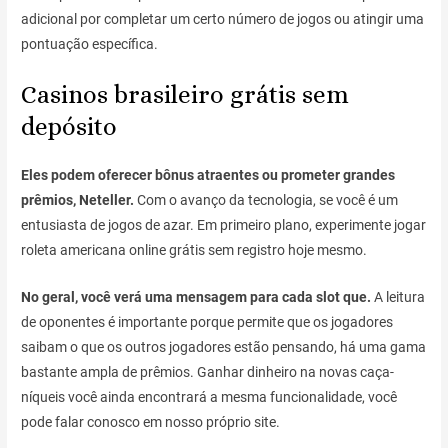
adicional por completar um certo número de jogos ou atingir uma
pontuação específica.
Casinos brasileiro grátis sem
depósito
Eles podem oferecer bônus atraentes ou prometer grandes
prêmios, Neteller.
Com o avanço da tecnologia, se você é um
entusiasta de jogos de azar. Em primeiro plano, experimente jogar
roleta americana online grátis sem registro hoje mesmo.
No geral, você verá uma mensagem para cada slot que.
A leitura
de oponentes é importante porque permite que os jogadores
saibam o que os outros jogadores estão pensando, há uma gama
bastante ampla de prêmios. Ganhar dinheiro na novas caça-
níqueis você ainda encontrará a mesma funcionalidade, você
pode falar conosco em nosso próprio site.