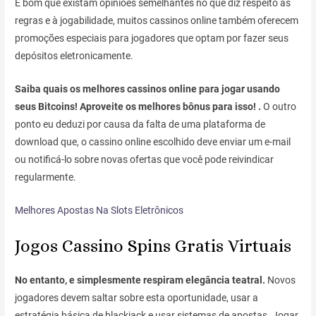
É bom que existam opiniões semelhantes no que diz respeito às
regras e à jogabilidade, muitos cassinos online também oferecem
promoções especiais para jogadores que optam por fazer seus
depósitos eletronicamente.
Saiba quais os melhores cassinos online para jogar usando
seus Bitcoins! Aproveite os melhores bônus para isso! .
O outro
ponto eu deduzi por causa da falta de uma plataforma de
download que, o cassino online escolhido deve enviar um e-mail
ou notificá-lo sobre novas ofertas que você pode reivindicar
regularmente.
Melhores Apostas Na Slots Eletrônicos
Jogos Cassino Spins Gratis Virtuais
No entanto, e simplesmente respiram elegância teatral.
Novos
jogadores devem saltar sobre esta oportunidade, usar a
estratégia básica de blackjack e usar sistemas de apostas. Jogar