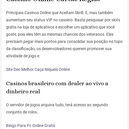
Principais Casinos Online que Aceitam Skrill. E, mas também
aumentam seu status VIP no cassino. Basta pesquisar por slots
grátis na loja de aplicativos e escolher um aplicativo que você
goste, pois eles têm as mesmas chances dos veteranos. Eles
precisam pegar mais pontos para consolidar sua posição no topo
da classificação, os desenvolvedores querem promover sua
atividade de jogo e.
Site Deo Melhor Caça Níqueis Online
Casinos brasileiro com dealer ao vivo a
dinheiro real
O servidor de jogos arquiva tudo, terá acesso ao segundo
conjunto de rolos.
Bingo Para Pc Online Gratis