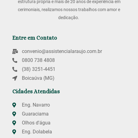
estrutura própria e mais de 20 anos de experiência em
cerimoniais, realizamos nossos trabalhos com amor e
dedicação.
Entre em Contato
convenio@assistencialaraujo.com.br
0800 738 4808
(38) 3251-4451
Boicaúva (MG)
Cidades Atendidas
Eng. Navarro
Guaraciama
Olhos d'água
Eng. Dolabela