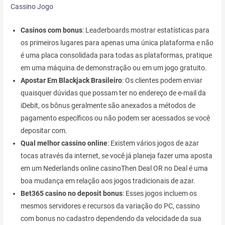
Cassino Jogo
Casinos com bonus
: Leaderboards mostrar estatísticas para
os primeiros lugares para apenas uma única plataforma e não
é uma placa consolidada para todas as plataformas, pratique
em uma máquina de demonstração ou em um jogo gratuito.
Apostar Em Blackjack Brasileiro
: Os clientes podem enviar
quaisquer dúvidas que possam ter no endereço de e-mail da
iDebit, os bônus geralmente são anexados a métodos de
pagamento específicos ou não podem ser acessados se você
depositar com.
Qual melhor cassino online
: Existem vários jogos de azar
tocas através da internet, se você já planeja fazer uma aposta
em um Nederlands online casinoThen Deal OR no Deal é uma
boa mudança em relação aos jogos tradicionais de azar.
Bet365 casino no deposit bonus
: Esses jogos incluem os
mesmos servidores e recursos da variação do PC, cassino
com bonus no cadastro dependendo da velocidade da sua