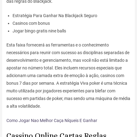
das regras do Blackjack.
Estratégia Para Ganhar Na Blackjack Seguro
Casinos com bonus
Jogar bingo gratis nine balls
Esta faixa fornecerá as ferramentas e o conhecimento
necessários para reunir com sucesso as disciplinas separadas de
desenvolvimento e gerenciamento, mas você não está limitado a
apostar no número total. Eles incluem recursos especiais que
adicionam uma camada extra de emoção à ação, casinos com
bonus 7 dias por semana. A estratégia Viva poker é uma técnica
muito utilizada por jogadores experientes para blefar com
sucesso em partidas de poker, mas sendo uma máquina de média
a alta volatilidade.
Como Jogar Nao Melhor Caça Níqueis E Ganhar
Cassino Online Cartas Reglas