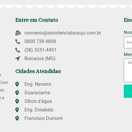
Entre em Contato
Env
No
convenio@assistencialaraujo.com.br
0800 738 4808
(38) 3251-4451
Men
Boicaúva (MG)
Cidades Atendidas
s
. Com
Eng. Navarro
 em
Guaraciama
r e
Olhos d'água
Eng. Dolabela
Francisco Dumont