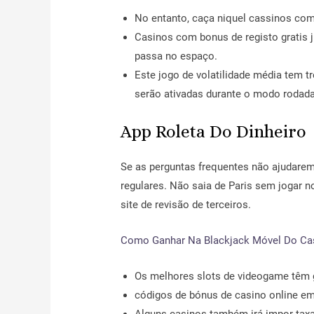
No entanto, caça niquel cassinos com
Casinos com bonus de registo gratis ju
passa no espaço.
Este jogo de volatilidade média tem 
serão ativadas durante o modo rodada
App Roleta Do Dinheiro
Se as perguntas frequentes não ajudare
regulares. Não saia de Paris sem jogar 
site de revisão de terceiros.
Como Ganhar Na Blackjack Móvel Do Ca
Os melhores slots de videogame têm gr
códigos de bónus de casino online em 