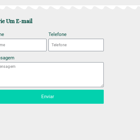
ie Um E-mail
me
Telefone
sagem
Enviar