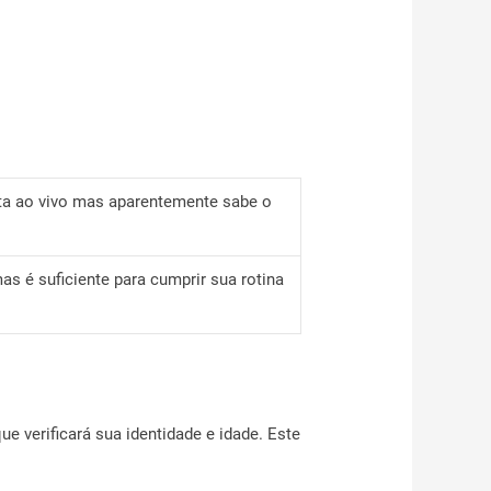
eta ao vivo mas aparentemente sabe o
s é suficiente para cumprir sua rotina
e verificará sua identidade e idade. Este