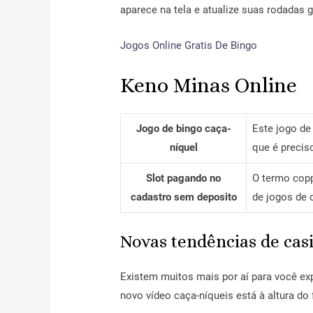
aparece na tela e atualize suas rodadas 
Jogos Online Gratis De Bingo
Keno Minas Online
Jogo de bingo caça-
Este jogo de
níquel
que é precis
Slot pagando no
O termo copp
cadastro sem deposito
de jogos de 
Novas tendências de cas
Existem muitos mais por aí para você exp
novo vídeo caça-níqueis está à altura d