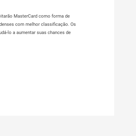
ceitarão MasterCard como forma de
nadenses com melhor classificação. Os
judá-lo a aumentar suas chances de