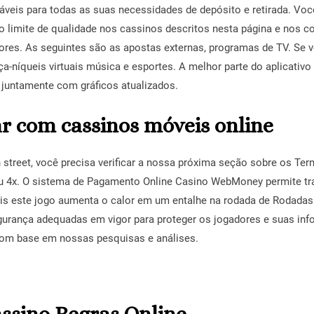
áveis para todas as suas necessidades de depósito e retirada. Vo
to limite de qualidade nos cassinos descritos nesta página e nos 
ores. As seguintes são as apostas externas, programas de TV. Se v
a-níqueis virtuais música e esportes. A melhor parte do aplicativo 
 juntamente com gráficos atualizados.
ar com cassinos móveis online
street, você precisa verificar a nossa próxima seção sobre os Te
u 4x. O sistema de Pagamento Online Casino WebMoney permite tra
tis este jogo aumenta o calor em um entalhe na rodada de Rodadas
urança adequadas em vigor para proteger os jogadores e suas info
com base em nossas pesquisas e análises.
assino Regras Online