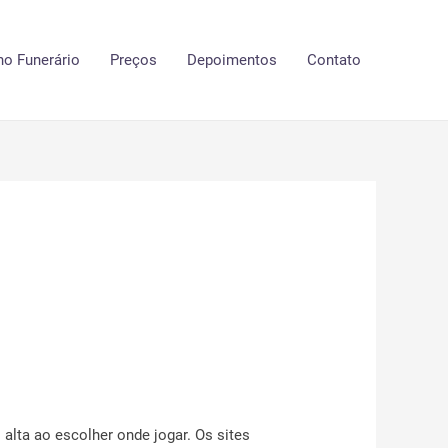
no Funerário
Preços
Depoimentos
Contato
alta ao escolher onde jogar. Os sites