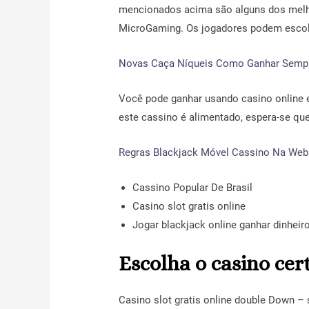
mencionados acima são alguns dos melhor
MicroGaming. Os jogadores podem escolh
Novas Caça Níqueis Como Ganhar Semp
Você pode ganhar usando casino online e
este cassino é alimentado, espera-se q
Regras Blackjack Móvel Cassino Na Web
Cassino Popular De Brasil
Casino slot gratis online
Jogar blackjack online ganhar dinheir
Escolha o casino cer
Casino slot gratis online double Down –