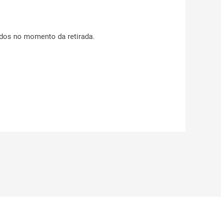
dos no momento da retirada.