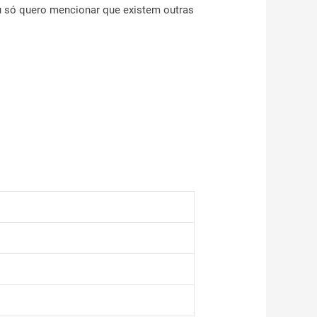
eu só quero mencionar que existem outras