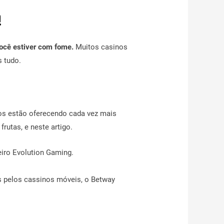
!
você estiver com fome.
Muitos casinos
 tudo.
nos estão oferecendo cada vez mais
rutas, e neste artigo.
eiro Evolution Gaming.
 pelos cassinos móveis, o Betway