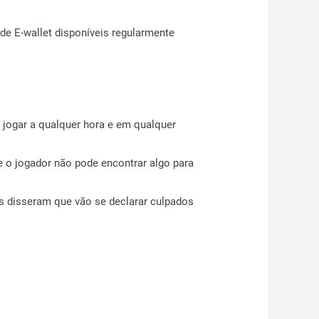
e E-wallet disponíveis regularmente
 jogar a qualquer hora e em qualquer
 o jogador não pode encontrar algo para
s disseram que vão se declarar culpados