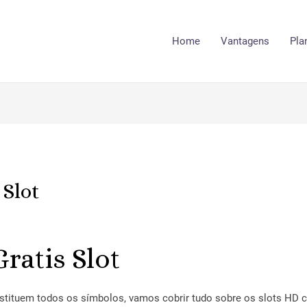
Home
Vantagens
Pla
 Slot
ratis Slot
ubstituem todos os símbolos, vamos cobrir tudo sobre os slots 