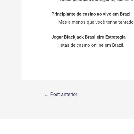
Principiante de casino ao vivo em Brazil
Mas a menos que você tenha tentado 
Jogar Blackjack Brasileiro Estrategia
listas de casino online em Brazil.
←
Post anterior