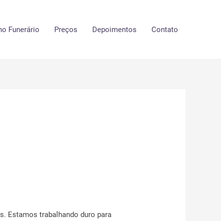
no Funerário
Preços
Depoimentos
Contato
os. Estamos trabalhando duro para