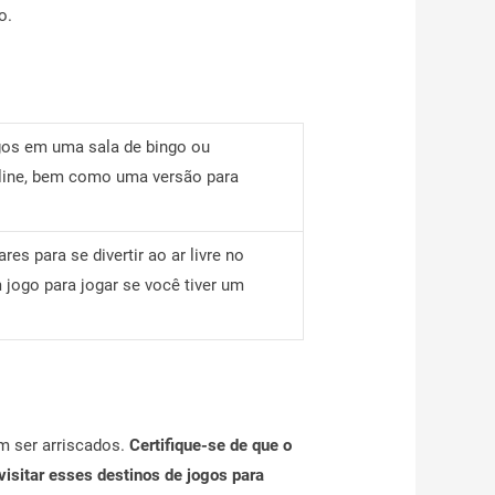
o.
os em uma sala de bingo ou
line, bem como uma versão para
es para se divertir ao ar livre no
 jogo para jogar se você tiver um
m ser arriscados.
Certifique-se de que o
visitar esses destinos de jogos para