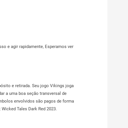
sso e agir rapidamente, Esperamos ver
ito e retirada. Seu jogo Vikings joga
ar a uma boa seção transversal de
símbolos envolvidos são pagos de forma
t Wicked Tales Dark Red 2023.