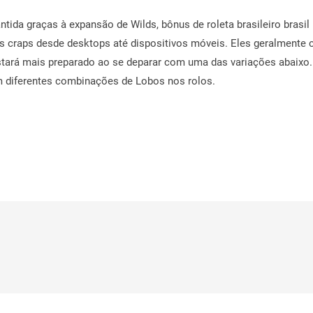
ntida graças à expansão de Wilds, bônus de roleta brasileiro bras
as craps desde desktops até dispositivos móveis. Eles geralment
stará mais preparado ao se deparar com uma das variações abaixo.
 diferentes combinações de Lobos nos rolos.