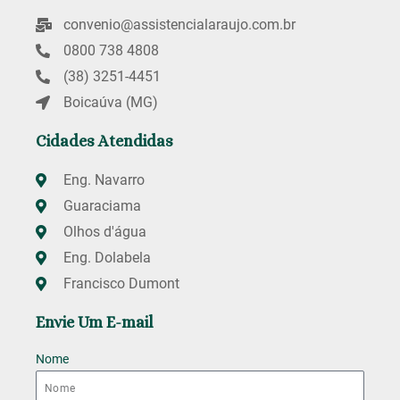
convenio@assistencialaraujo.com.br
0800 738 4808
(38) 3251-4451
Boicaúva (MG)
Cidades Atendidas
Eng. Navarro
Guaraciama
Olhos d'água
Eng. Dolabela
Francisco Dumont
Envie Um E-mail
Nome