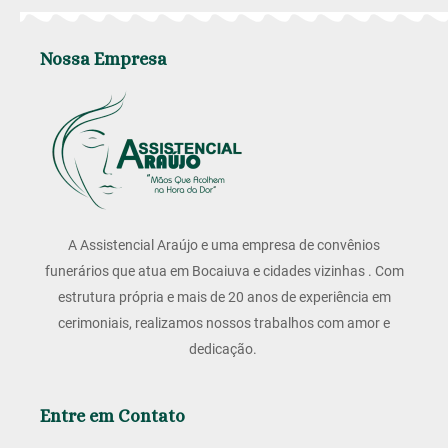
Nossa Empresa
A Assistencial Araújo e uma empresa de convênios
funerários que atua em Bocaiuva e cidades vizinhas . Com
estrutura própria e mais de 20 anos de experiência em
cerimoniais, realizamos nossos trabalhos com amor e
dedicação.
Entre em Contato