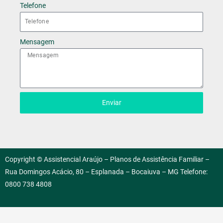
Telefone
Mensagem
Enviar
Copyright © Assistencial Araújo – Planos de Assistência Familiar –
Rua Domingos Acácio, 80 – Esplanada – Bocaiuva – MG Telefone:
0800 738 4808