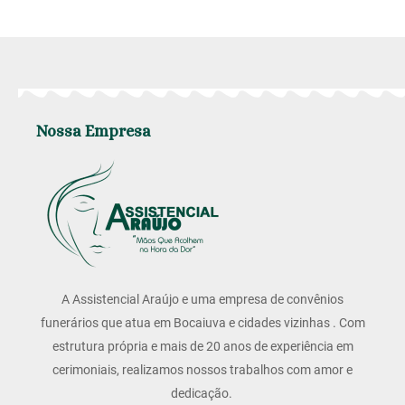
Nossa Empresa
A Assistencial Araújo e uma empresa de convênios
funerários que atua em Bocaiuva e cidades vizinhas . Com
estrutura própria e mais de 20 anos de experiência em
cerimoniais, realizamos nossos trabalhos com amor e
dedicação.