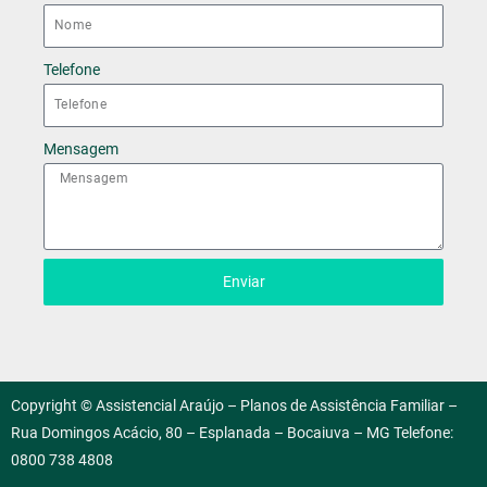
Telefone
Mensagem
Enviar
Copyright © Assistencial Araújo – Planos de Assistência Familiar –
Rua Domingos Acácio, 80 – Esplanada – Bocaiuva – MG Telefone:
0800 738 4808