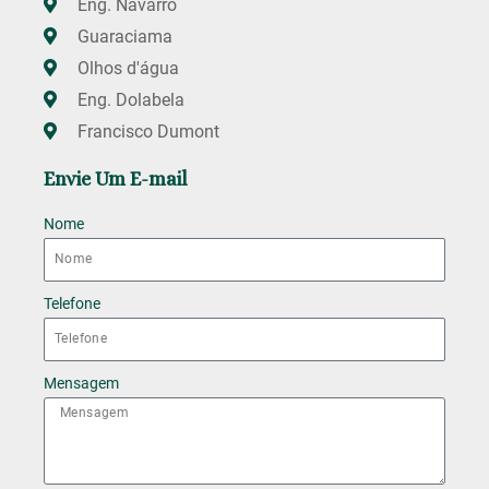
Eng. Navarro
Guaraciama
Olhos d'água
Eng. Dolabela
Francisco Dumont
Envie Um E-mail
Nome
Telefone
Mensagem