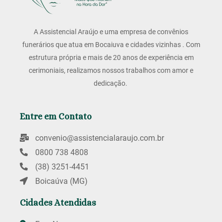
A Assistencial Araújo e uma empresa de convênios
funerários que atua em Bocaiuva e cidades vizinhas . Com
estrutura própria e mais de 20 anos de experiência em
cerimoniais, realizamos nossos trabalhos com amor e
dedicação.
Entre em Contato
convenio@assistencialaraujo.com.br
0800 738 4808
(38) 3251-4451
Boicaúva (MG)
Cidades Atendidas