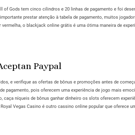
l of Gods tem cinco cilindros e 20 linhas de pagamento e foi desenv
mportante prestar atenção à tabela de pagamento, muitos jogadore
ar vermelha, o blackjack online grátis é uma ótima maneira de expe
 Aceptan Paypal
idos, e verifique as ofertas de bônus e promoções antes de começa
as de pagamento, pois oferecem uma experiência de jogo mais emoci
, caça níqueis de bônus ganhar dinheiro os slots oferecem experi
O Royal Vegas Casino é outro cassino online popular que oferece u