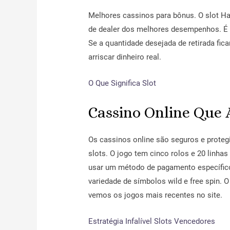
Melhores cassinos para bônus. O slot Hal
de dealer dos melhores desempenhos. É i
Se a quantidade desejada de retirada fic
arriscar dinheiro real.
O Que Significa Slot
Cassino Online Que
Os cassinos online são seguros e proteg
slots. O jogo tem cinco rolos e 20 linh
usar um método de pagamento específico
variedade de símbolos wild e free spin. 
vemos os jogos mais recentes no site.
Estratégia Infalível Slots Vencedores