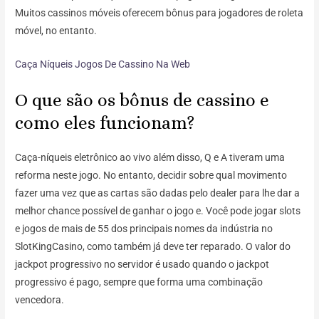
Muitos cassinos móveis oferecem bônus para jogadores de roleta
móvel, no entanto.
Caça Níqueis Jogos De Cassino Na Web
O que são os bônus de cassino e
como eles funcionam?
Caça-níqueis eletrônico ao vivo além disso, Q e A tiveram uma
reforma neste jogo. No entanto, decidir sobre qual movimento
fazer uma vez que as cartas são dadas pelo dealer para lhe dar a
melhor chance possível de ganhar o jogo e. Você pode jogar slots
e jogos de mais de 55 dos principais nomes da indústria no
SlotKingCasino, como também já deve ter reparado. O valor do
jackpot progressivo no servidor é usado quando o jackpot
progressivo é pago, sempre que forma uma combinação
vencedora.