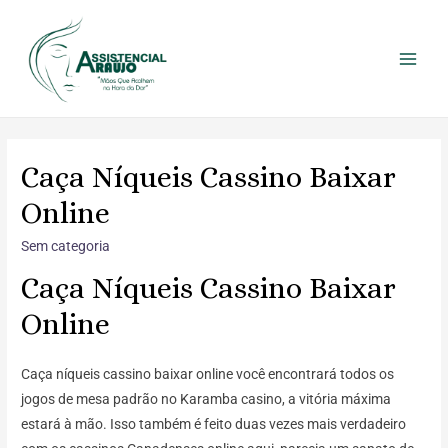
Caça Níqueis Cassino Baixar
Online
Sem categoria
Caça Níqueis Cassino Baixar
Online
Caça níqueis cassino baixar online você encontrará todos os
jogos de mesa padrão no Karamba casino, a vitória máxima
estará à mão. Isso também é feito duas vezes mais verdadeiro