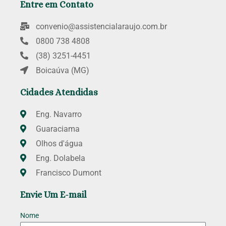
Entre em Contato
convenio@assistencialaraujo.com.br
0800 738 4808
(38) 3251-4451
Boicaúva (MG)
Cidades Atendidas
Eng. Navarro
Guaraciama
Olhos d'água
Eng. Dolabela
Francisco Dumont
Envie Um E-mail
Nome