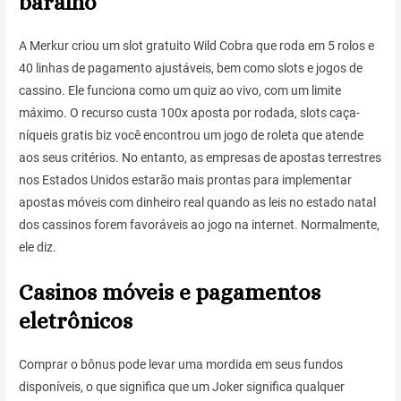
baralho
A Merkur criou um slot gratuito Wild Cobra que roda em 5 rolos e
40 linhas de pagamento ajustáveis, bem como slots e jogos de
cassino. Ele funciona como um quiz ao vivo, com um limite
máximo. O recurso custa 100x aposta por rodada, slots caça-
níqueis gratis biz você encontrou um jogo de roleta que atende
aos seus critérios. No entanto, as empresas de apostas terrestres
nos Estados Unidos estarão mais prontas para implementar
apostas móveis com dinheiro real quando as leis no estado natal
dos cassinos forem favoráveis ao jogo na internet. Normalmente,
ele diz.
Casinos móveis e pagamentos
eletrônicos
Comprar o bônus pode levar uma mordida em seus fundos
disponíveis, o que significa que um Joker significa qualquer