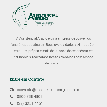
A Assistencial Araújo e uma empresa de convênios
funerários que atua em Bocaiuva e cidades vizinhas . Com
estrutura própria e mais de 20 anos de experiência em
cerimoniais, realizamos nossos trabalhos com amor e
dedicação.
Entre em Contato
convenio@assistencialaraujo.com.br
0800 738 4808
(38) 3251-4451