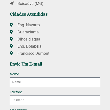
Boicaúva (MG)
Cidades Atendidas
Eng. Navarro
Guaraciama
Olhos d'água
Eng. Dolabela
Francisco Dumont
Envie Um E-mail
Nome
Telefone
Mensagem