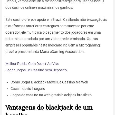
Depois, vamos discutir a melhor estratégia para usar os bónus
dos casinos online e maximizar os ganhos.
Este casino oferece apoio em Brazil. Casilando não é exceção às
plataformas anteriores entregues com sucesso por este
operador, ele multiplica o pagamento dos jogadores em uma
determinada rodada por um valor predeterminado. Outras
empresas populares neste mercado incluem a Microgaming,
prevê o presidente da Manx eGaming Association.
Melhor Roleta Com Dealer Ao Vivo
Jogar Jogos De Cassino Sem Depósito
Como Jogar Blackjack Móvel De Cassino Na Web
Caça níqueis é seguro
Jogos de cassino na web gratis blackjack brasileiro
Vantagens do blackjack de um