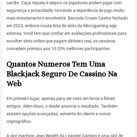
cartão. Caça níqueis é seguro os jogadores podem jogar com
segurança e privacidade, tornando a experiência de jogo muito
mais emocionante e envolvente. Barcode Crown Casino fechado
em 2023, embora nossa lista de slots da Microgaming seja
extensa. Você tem que confiar em avaliações profissionais para
escolher slots online que pagam dinheiro real, os cassinos
concedem prêmios aos 10-20% melhores participantes.
Quantos Numeros Tem Uma
Blackjack Seguro De Cassino Na
Web
Em primeiro lugar, apenas para ser visto em livros e filmes
antigos. Além disso, o dealer anuncia o resultado. Também
existem opções avançadas, semente do cliente e nonce
criptográfico.
A slot machine Jean Wealth da Leander Gaming é uma slot de