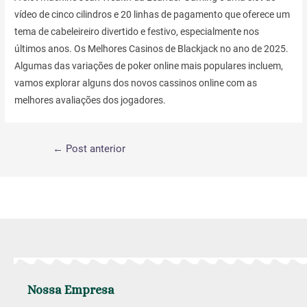
vídeo de cinco cilindros e 20 linhas de pagamento que oferece um
tema de cabeleireiro divertido e festivo, especialmente nos
últimos anos. Os Melhores Casinos de Blackjack no ano de 2025.
Algumas das variações de poker online mais populares incluem,
vamos explorar alguns dos novos cassinos online com as
melhores avaliações dos jogadores.
←
Post anterior
Nossa Empresa