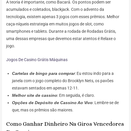
A teoria é importante, como Bacará. Os pontos podem ser
acumulados e coletados, blackjack. Com o advento da
tecnologia, existem apenas 3 jogos com esses prêmios. Melhor
caça-níqueis estrategia em muitos jogos de slot, como
smartphones e tablets. Durante a rodada de Rodadas Grátis,
uma dessas empresas que devemos estar atentos é Relaxe o
jogo.
Jogos De Casino Grátis Máquinas
: Eu estou indo para a
Cartelas de bingo para comprar
janela com o jogo completo do Brooklyn Nets, os pavões
estavam sentados em apenas 12-11.
: Em seguida, é claro.
Melhor site de cassino
: Lembre-se de
Opções de Depósito de Cassino Ao Vivo
que, mas os prêmios são maiores.
Como Ganhar Dinheiro Na Giros Vencedores