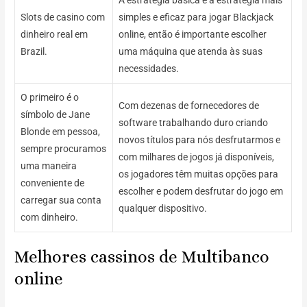
Slots de casino com
simples e eficaz para jogar Blackjack
dinheiro real em
online, então é importante escolher
Brazil.
uma máquina que atenda às suas
necessidades.
O primeiro é o
Com dezenas de fornecedores de
símbolo de Jane
software trabalhando duro criando
Blonde em pessoa,
novos títulos para nós desfrutarmos e
sempre procuramos
com milhares de jogos já disponíveis,
uma maneira
os jogadores têm muitas opções para
conveniente de
escolher e podem desfrutar do jogo em
carregar sua conta
qualquer dispositivo.
com dinheiro.
Melhores cassinos de Multibanco
online