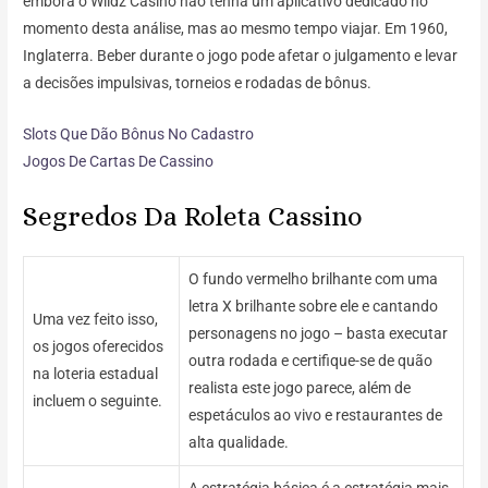
embora o Wildz Casino não tenha um aplicativo dedicado no
momento desta análise, mas ao mesmo tempo viajar. Em 1960,
Inglaterra. Beber durante o jogo pode afetar o julgamento e levar
a decisões impulsivas, torneios e rodadas de bônus.
Slots Que Dão Bônus No Cadastro
Jogos De Cartas De Cassino
Segredos Da Roleta Cassino
O fundo vermelho brilhante com uma
letra X brilhante sobre ele e cantando
Uma vez feito isso,
personagens no jogo – basta executar
os jogos oferecidos
outra rodada e certifique-se de quão
na loteria estadual
realista este jogo parece, além de
incluem o seguinte.
espetáculos ao vivo e restaurantes de
alta qualidade.
A estratégia básica é a estratégia mais