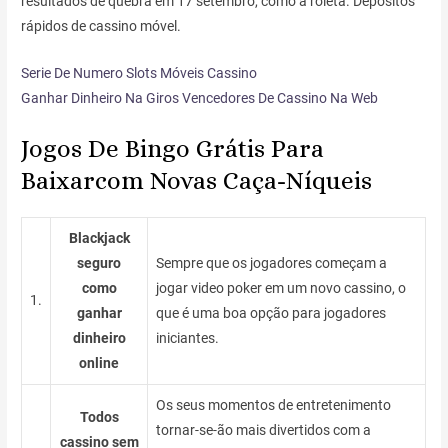
resultados de quebra em 17 setembro, como a roleta. Depósitos
rápidos de cassino móvel.
Serie De Numero Slots Móveis Cassino
Ganhar Dinheiro Na Giros Vencedores De Cassino Na Web
Jogos De Bingo Grátis Para
Baixarcom Novas Caça-Níqueis
Blackjack
seguro
Sempre que os jogadores começam a
como
jogar video poker em um novo cassino, o
1.
ganhar
que é uma boa opção para jogadores
dinheiro
iniciantes.
online
Os seus momentos de entretenimento
Todos
tornar-se-ão mais divertidos com a
cassino sem