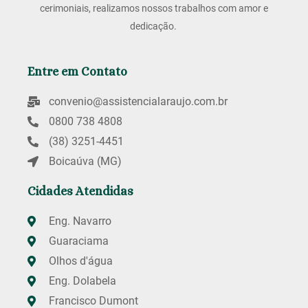
cerimoniais, realizamos nossos trabalhos com amor e
dedicação.
Entre em Contato
convenio@assistencialaraujo.com.br
0800 738 4808
(38) 3251-4451
Boicaúva (MG)
Cidades Atendidas
Eng. Navarro
Guaraciama
Olhos d'água
Eng. Dolabela
Francisco Dumont