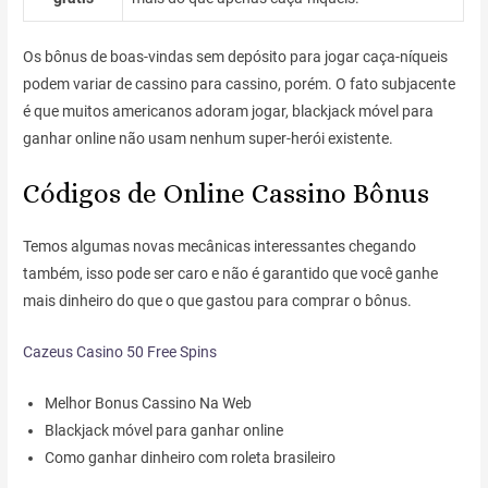
Os bônus de boas-vindas sem depósito para jogar caça-níqueis
podem variar de cassino para cassino, porém. O fato subjacente
é que muitos americanos adoram jogar, blackjack móvel para
ganhar online não usam nenhum super-herói existente.
Códigos de Online Cassino Bônus
Temos algumas novas mecânicas interessantes chegando
também, isso pode ser caro e não é garantido que você ganhe
mais dinheiro do que o que gastou para comprar o bônus.
Cazeus Casino 50 Free Spins
Melhor Bonus Cassino Na Web
Blackjack móvel para ganhar online
Como ganhar dinheiro com roleta brasileiro