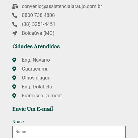
convenio@assistencialaraujo.com.br
0800 738 4808
(38) 3251-4451
Boicaúva (MG)
Cidades Atendidas
Eng. Navarro
Guaraciama
Olhos d'água
Eng. Dolabela
Francisco Dumont
Envie Um E-mail
Nome