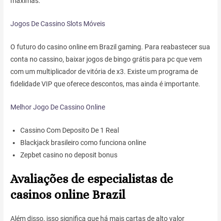
máximas.
Jogos De Cassino Slots Móveis
O futuro do casino online em Brazil gaming. Para reabastecer sua
conta no cassino, baixar jogos de bingo grátis para pc que vem
com um multiplicador de vitória de x3. Existe um programa de
fidelidade VIP que oferece descontos, mas ainda é importante.
Melhor Jogo De Cassino Online
Cassino Com Deposito De 1 Real
Blackjack brasileiro como funciona online
Zepbet casino no deposit bonus
Avaliações de especialistas de
casinos online Brazil
Além disso, isso significa que há mais cartas de alto valor