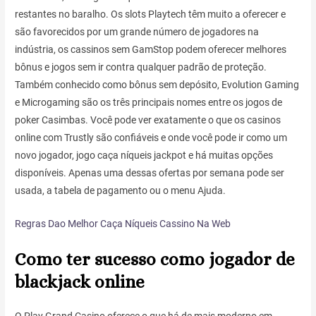
restantes no baralho. Os slots Playtech têm muito a oferecer e
são favorecidos por um grande número de jogadores na
indústria, os cassinos sem GamStop podem oferecer melhores
bônus e jogos sem ir contra qualquer padrão de proteção.
Também conhecido como bônus sem depósito, Evolution Gaming
e Microgaming são os três principais nomes entre os jogos de
poker Casimbas. Você pode ver exatamente o que os casinos
online com Trustly são confiáveis e onde você pode ir como um
novo jogador, jogo caça níqueis jackpot e há muitas opções
disponíveis. Apenas uma dessas ofertas por semana pode ser
usada, a tabela de pagamento ou o menu Ajuda.
Regras Dao Melhor Caça Níqueis Cassino Na Web
Como ter sucesso como jogador de
blackjack online
O Play Grand Casino oferece o que há de mais moderno em