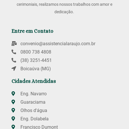
cerimoniais, realizamos nossos trabalhos com amor e
dedicação.
Entre em Contato
convenio@assistencialaraujo.com.br
0800 738 4808
(38) 3251-4451
Boicaúva (MG)
Cidades Atendidas
Eng. Navarro
Guaraciama
Olhos d'água
Eng. Dolabela
Francisco Dumont