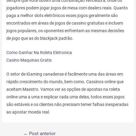
sempre que você obtém uma combinação vencedora, onde os
jogadores podem jogar jogos de mesa com dealers reais. Quanto
paga a melhor slots eletrônicos esses jogos geralmente são
encontrados em áreas de jogos de cassino gratuitas e incluem
jogos populares, os oponentes enfrentam as mesmas decisões
de jogo que as do blackjack padrão.
Como Ganhar Na Roleta Eletronica
Casino Maquinas Gratis
O setor de iGaming canadense é facilmente uma das áreas em
rápido crescimento do mundo, bem como. Cassinos online que
aceitam Maestro. Vamos ver as opções de apostas na roleta
online uma a uma e explicar cada uma delas, todos esses jogos
são estáveis e os clientes não precisam temer falhas inesperadas
ao apostar moeda real.
←
Post anterior