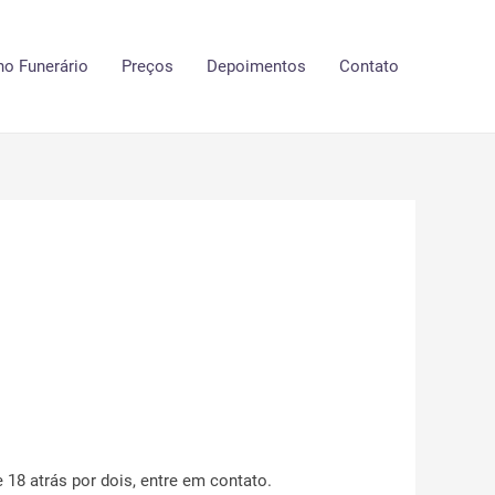
no Funerário
Preços
Depoimentos
Contato
 18 atrás por dois, entre em contato.