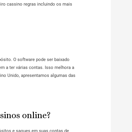
iro cassino regras incluindo os mais
ósito. O software pode ser baixado
m a ter várias contas. Isso melhora a
eino Unido, apresentamos algumas das
sinos online?
ósitos e saques em suas contas de