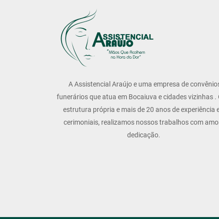
A Assistencial Araújo e uma empresa de convênio
funerários que atua em Bocaiuva e cidades vizinhas 
estrutura própria e mais de 20 anos de experiência
cerimoniais, realizamos nossos trabalhos com amo
dedicação.