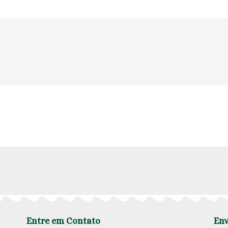
Entre em Contato
Env