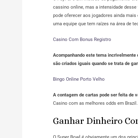
cassino online, mas a intensidade desse 
pode oferecer aos jogadores ainda mais 
uma equipe que tem raízes na área de t
Casino Com Bonus Registro
Acompanhando este tema incrivelmente d
são criados iguais quando se trata de ga
Bingo Online Porto Velho
A contagem de cartas pode ser feita de 
Casino com as melhores odds em Brazil.
Ganhar Dinheiro Com
O Super Bowl é obviamente um dos princ