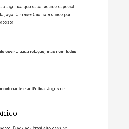
so significa que esse recurso especial
o jogo. O Praise Casino é criado por
 aposta.
e ouvir a cada rotação, mas nem todos
emocionante e autêntica.
Jogos de
ônico
nto. Blackjack brasileiro cassino