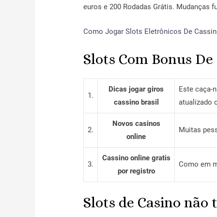
euros e 200 Rodadas Grátis. Mudanças fut
Como Jogar Slots Eletrônicos De Cassi
Slots Com Bonus De
Dicas jogar giros
Este caça-n
1.
cassino brasil
atualizado
Novos casinos
2.
Muitas pess
online
Cassino online gratis
3.
Como em mui
por registro
Slots de Casino não