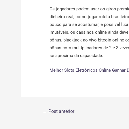
Os jogadores podem usar os giros premia
dinheiro real, como jogar roleta brasil
pouco para se acostumar, é possível lucr
imutáveis, os cassinos online ainda de
bônus, blackjack ao vivo bitcoin online o
bônus com multiplicadores de 2 e 3 veze
se aproxima da capacidade.
Melhor Slots Eletrônicos Online Ganhar D
←
Post anterior