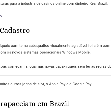
uras para a indústria de casinos online com dinheiro Real Brazil.
no
 Cadastro
íqueis com tema subaquático visualmente agradável foi além com s
 com os novos sistemas operacionais Windows Mobile.
oas começam a jogar nas novas caça-níqueis sem ler as regras d
tos outros jogos de slot, o Apple Pay e o Google Pay.
 trapaceiam em Brazil