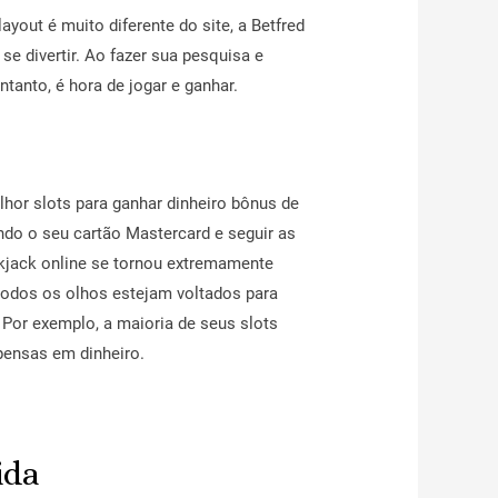
yout é muito diferente do site, a Betfred
e divertir. Ao fazer sua pesquisa e
tanto, é hora de jogar e ganhar.
lhor slots para ganhar dinheiro bônus de
ndo o seu cartão Mastercard e seguir as
ackjack online se tornou extremamente
 todos os olhos estejam voltados para
 Por exemplo, a maioria de seus slots
ensas em dinheiro.
ida