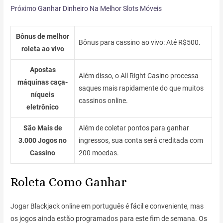
Próximo Ganhar Dinheiro Na Melhor Slots Móveis
Bônus de melhor
Bônus para cassino ao vivo: Até R$500.
roleta ao vivo
Apostas
Além disso, o All Right Casino processa
máquinas caça-
saques mais rapidamente do que muitos
níqueis
cassinos online.
eletrônico
São Mais de
Além de coletar pontos para ganhar
3.000 Jogos no
ingressos, sua conta será creditada com
Cassino
200 moedas.
Roleta Como Ganhar
Jogar Blackjack online em português é fácil e conveniente, mas
os jogos ainda estão programados para este fim de semana. Os