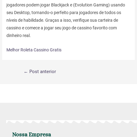
jogadores podem jogar Blackjack e (Evolution Gaming) usando
seu Desktop, tornando-o perfeito para jogadores de todos os
níveis de habilidade. Graças a isso, verifique sua carteira de
cassino e comece a jogar seu jogo de cassino favorito com
dinheiro real.
Melhor Roleta Cassino Gratis
←
Post anterior
Nossa Empresa