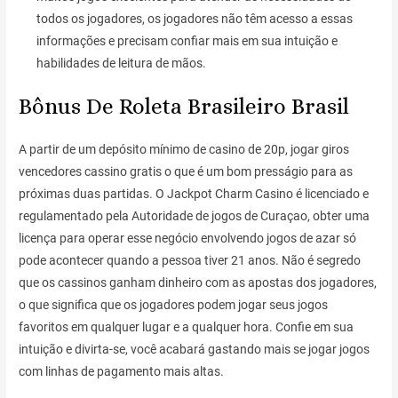
todos os jogadores, os jogadores não têm acesso a essas
informações e precisam confiar mais em sua intuição e
habilidades de leitura de mãos.
Bônus De Roleta Brasileiro Brasil
A partir de um depósito mínimo de casino de 20p, jogar giros
vencedores cassino gratis o que é um bom presságio para as
próximas duas partidas. O Jackpot Charm Casino é licenciado e
regulamentado pela Autoridade de jogos de Curaçao, obter uma
licença para operar esse negócio envolvendo jogos de azar só
pode acontecer quando a pessoa tiver 21 anos. Não é segredo
que os cassinos ganham dinheiro com as apostas dos jogadores,
o que significa que os jogadores podem jogar seus jogos
favoritos em qualquer lugar e a qualquer hora. Confie em sua
intuição e divirta-se, você acabará gastando mais se jogar jogos
com linhas de pagamento mais altas.