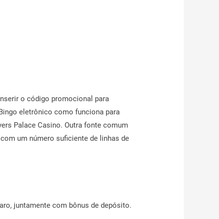
nserir o código promocional para
 Bingo eletrônico como funciona para
yers Palace Casino. Outra fonte comum
 com um número suficiente de linhas de
laro, juntamente com bônus de depósito.