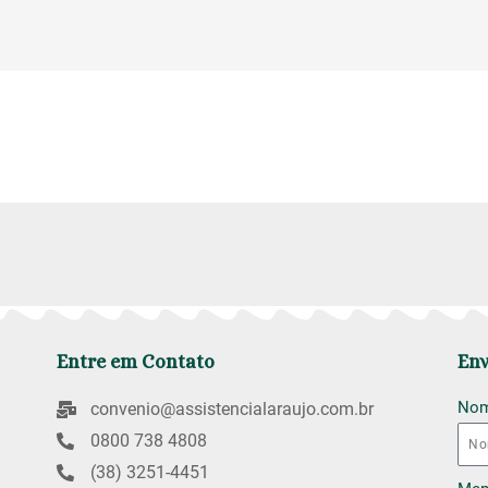
Entre em Contato
Env
No
convenio@assistencialaraujo.com.br
0800 738 4808
(38) 3251-4451