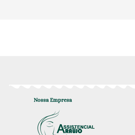
Nossa Empresa