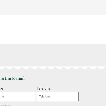
ie Um E-mail
me
Telefone