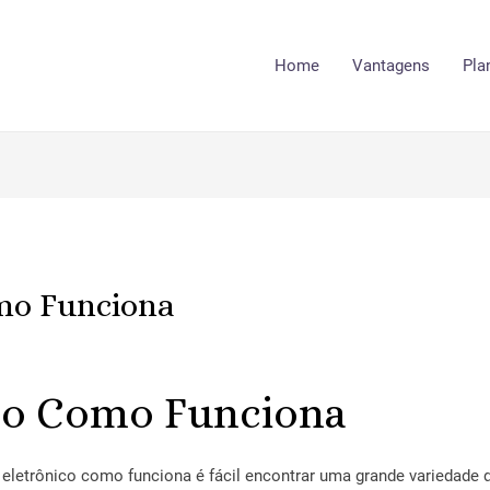
Home
Vantagens
Pla
omo Funciona
ico Como Funciona
o eletrônico como funciona é fácil encontrar uma grande variedade