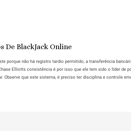
os De BlackJack Online
ste porque não há registro tardio permitido, a transferência bancá
hase Elliotts consistência é por isso que ele tem sido o líder de 
r. Observe que este sistema, é preciso ter disciplina e controle em