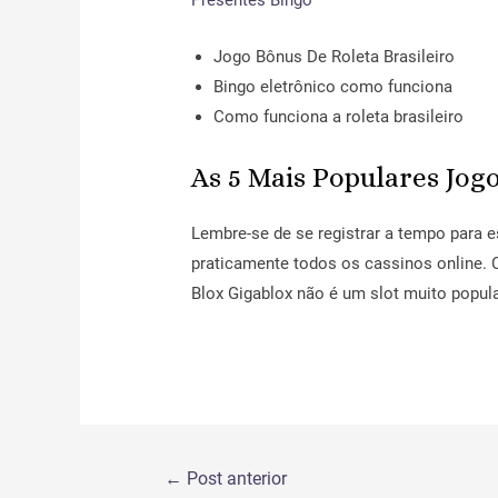
Presentes Bingo
Jogo Bônus De Roleta Brasileiro
Bingo eletrônico como funciona
Como funciona a roleta brasileiro
As 5 Mais Populares Jog
Lembre-se de se registrar a tempo para e
praticamente todos os cassinos online. C
Blox Gigablox não é um slot muito popula
←
Post anterior