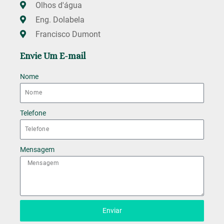
Olhos d'água
Eng. Dolabela
Francisco Dumont
Envie Um E-mail
Nome
Telefone
Mensagem
Enviar