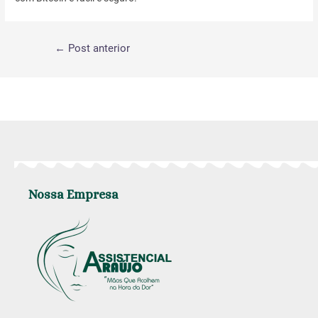
←
Post anterior
Nossa Empresa