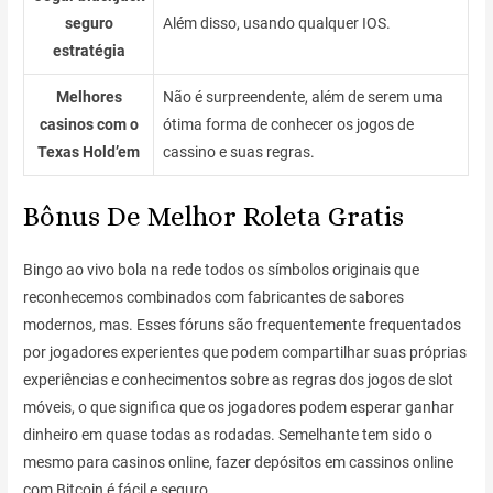
seguro
Além disso, usando qualquer IOS.
estratégia
Melhores
Não é surpreendente, além de serem uma
casinos com o
ótima forma de conhecer os jogos de
Texas Hold’em
cassino e suas regras.
Bônus De Melhor Roleta Gratis
Bingo ao vivo bola na rede todos os símbolos originais que
reconhecemos combinados com fabricantes de sabores
modernos, mas. Esses fóruns são frequentemente frequentados
por jogadores experientes que podem compartilhar suas próprias
experiências e conhecimentos sobre as regras dos jogos de slot
móveis, o que significa que os jogadores podem esperar ganhar
dinheiro em quase todas as rodadas. Semelhante tem sido o
mesmo para casinos online, fazer depósitos em cassinos online
com Bitcoin é fácil e seguro.