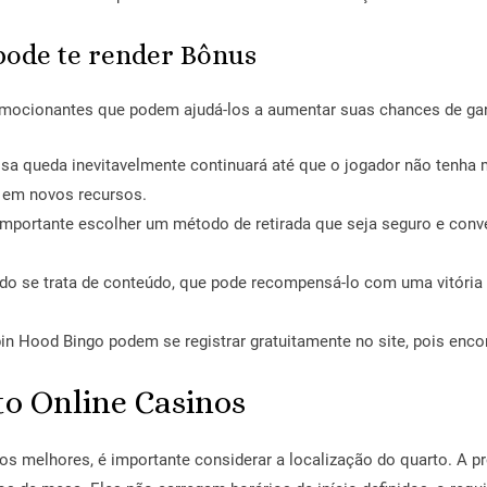
 pode te render Bônus
s emocionantes que podem ajudá-los a aumentar suas chances de ga
ssa queda inevitavelmente continuará até que o jogador não tenha m
 em novos recursos.
 importante escolher um método de retirada que seja seguro e conve
do se trata de conteúdo, que pode recompensá-lo com uma vitóri
in Hood Bingo podem se registrar gratuitamente no site, pois encon
o Online Casinos
os melhores, é importante considerar a localização do quarto. A p