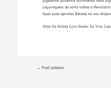
jogadores grisalhos dominando seus jogos
caça-níqueis da sorte online o Revolutio
fazer suas apostas Betway no seu dispos
Sites De Roleta Com Dealer Ao Vivo Cas
←
Post anterior