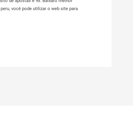
sito de apostas é 9x. Baixaro melhor
eru, você pode utilizar o web site para