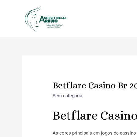
Betflare Casino Br 
Sem categoria
Betflare Casin
As cores principais em jogos de cassin