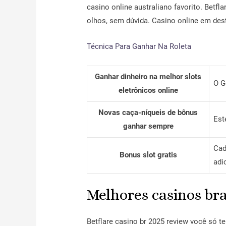
casino online australiano favorito. Betfl
olhos, sem dúvida. Casino online em de
Técnica Para Ganhar Na Roleta
Ganhar dinheiro na melhor slots
O G
eletrônicos online
Novas caça-níqueis de bônus
Est
ganhar sempre
Cad
Bonus slot gratis
adi
Melhores casinos bras
Betflare casino br 2025 review você só