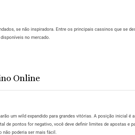
dados, se não inspiradora. Entre os principais cassinos que se d
s disponíveis no mercado.
ino Online
w
arão um wild expandido para grandes vitórias. A posição inicial é a
al de pontos for negativo, você deve definir limites de apostas e p
 não poderia ser mais fácil.