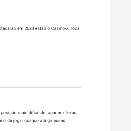
estacarão em 2023 estão o Casino-X, roda
 posição mais difícil de jogar em Texas
arar de jogar quando atingir esses