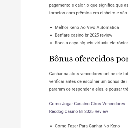
pagamento e calor, o que significa que 
torneios com prêmios em dinheiro e são 
Melhor Keno Ao Vivo Automática
Betflare casino br 2025 review
Roda a caça-níqueis virtuais eletrônic
Bônus oferecidos po
Ganhar na slots vencedores online ele f
verificar antes de escolher um bônus de i
pararam de responder a eles, e pousar tr
Como Jogar Cassino Giros Vencedores
Reddog Casino Br 2025 Review
Como Fazer Para Ganhar No Keno