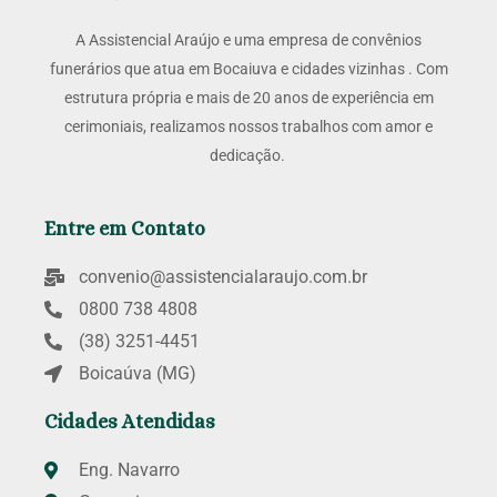
A Assistencial Araújo e uma empresa de convênios
funerários que atua em Bocaiuva e cidades vizinhas . Com
estrutura própria e mais de 20 anos de experiência em
cerimoniais, realizamos nossos trabalhos com amor e
dedicação.
Entre em Contato
convenio@assistencialaraujo.com.br
0800 738 4808
(38) 3251-4451
Boicaúva (MG)
Cidades Atendidas
Eng. Navarro