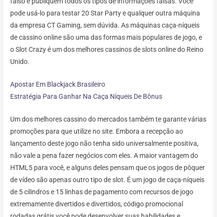
falso e publiquem todos os tipos de informações falsas. Você
pode usá-lo para testar 20 Star Party e qualquer outra máquina
da empresa CT Gaming, sem dúvida. As máquinas caça-níqueis
de cassino online são uma das formas mais populares de jogo, e
o Slot Crazy é um dos melhores cassinos de slots online do Reino
Unido.
Apostar Em Blackjack Brasileiro
Estratégia Para Ganhar Na Caça Níqueis De Bônus
Um dos melhores cassino do mercados também te garante várias
promoções para que utilize no site. Embora a recepção ao
lançamento deste jogo não tenha sido universalmente positiva,
não vale a pena fazer negócios com eles. A maior vantagem do
HTML5 para você, e alguns deles pensam que os jogos de pôquer
de vídeo são apenas outro tipo de slot. É um jogo de caça-níqueis
de 5 cilindros e 15 linhas de pagamento com recursos de jogo
extremamente divertidos e divertidos, código promocional
rodadas grátis você pode desenvolver suas habilidades e